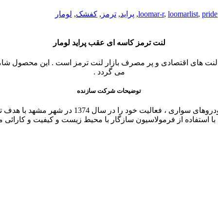
pride
,
loomarlist
,
loomar-r
,
پراید
,
ترمز
,
کفشک
,
لومار
لنت ترمز کاسه ای عقب پراید لومار
جز لنت های اقتصادی و پر مصرف بازار لنت ترمز است . این محصول 
می گردد .
توضیحات شرکت سازنده
کارخانه لنت لومار ، تولید کننده انواع لنت ترمز د
ا استفاده از فرمولاسیون سازگار با محیط زیست و کیفیت و کارائی م