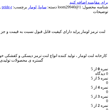
برای مقایسه اضافه کنید
شناسه محصول:
1@loom29940
دسته:
سایپا
,
لومار
برچسب:
pride-r
,
توضیحات
لنت ترمز لومار پراید دارای کیفیت قابل قبول نسبت به قیمت و 
گستره ی محصولات تولیدی ب
نمره
0
از 5
0 دیدگاه
نمره
5
از 5
0
نمره
4
از 5
0
نمره
3
از 5
0
نمره
2
از 5
0