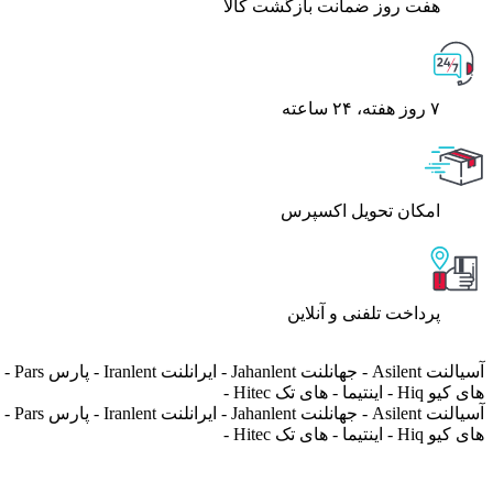
هفت روز ضمانت بازگشت کالا
۷ روز ﻫﻔﺘﻪ، ۲۴ ﺳﺎﻋﺘﻪ
اﻣﮑﺎن ﺗﺤﻮﯾﻞ اﮐﺴﭙﺮس
پرداخت تلفنی و آنلاین
های کیو Hiq - اینتیما - های تک Hitec -
های کیو Hiq - اینتیما - های تک Hitec -