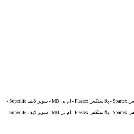
آسیالنت Asilent - جهانلنت Jahanlent - ایرانلنت Iranlent - پارس Pars - برنتا Brenta - آریتما Aritma - آفورتیس Afortis - فریکسا Frixa - اسپارتکس Spartex - پلااستکس Plastex - ام بی MB - سوپر لایف Superlife -
آسیالنت Asilent - جهانلنت Jahanlent - ایرانلنت Iranlent - پارس Pars - برنتا Brenta - آریتما Aritma - آفورتیس Afortis - فریکسا Frixa - اسپارتکس Spartex - پلااستکس Plastex - ام بی MB - سوپر لایف Superlife -