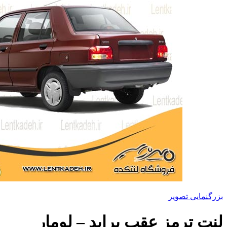
بزرگنمایی تصویر
لنت ترمز عقب پراید – لومار