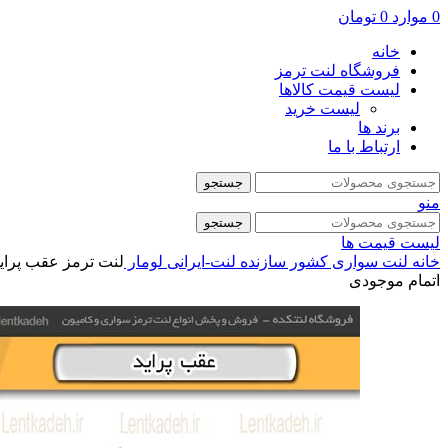
0
موارد
0
تومان
خانه
فروشگاه لنت ترمز
لیست قیمت کالاها
لیست خرید
برند ها
ارتباط با ما
جستجو
منو
جستجو
لیست قیمت ها
خانه
لنت سواری
کشور سازنده
لنت-ایرانی
لومار
لنت ترمز عقب پراید
اتمام موجودی