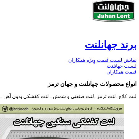
برند جهانلنت
نمایش لیست قیمت وِیژه همکاران
لیست جهانلنت
قیمت همکاران
انواع محصولات جهانلنت و جهان ترمز
لنت کلاچ -لنت ترمز -لنت صنعتی و شمش - لنت کفشکی بدون آهن 