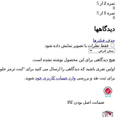
نمره
2
از 5
0
نمره
1
از 5
0
دیدگاهها
حذف فیلترها
فقط نظرات با تصویر نمایش داده شود
هیچ دیدگاهی برای این محصول نوشته نشده است.
اولین نفری باشید که دیدگاهی را ارسال می کنید برای “لنت ترمز جلو برلیانس 230 – جهان ل
برای ثبت نقد و بررسی
وارد حساب کاربری خود
شوید.
ﺿﻤﺎﻧﺖ اﺻﻞ ﺑﻮدن ﮐﺎﻟﺎ