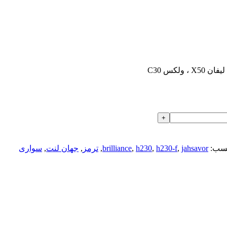
سب:
jahsavor
,
h230-f
,
h230
,
brilliance
,
ترمز
,
جهان لنت
,
سواری