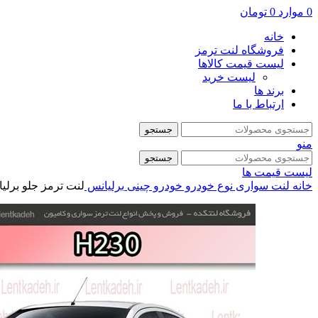
0
موارد
0
تومان
خانه
فروشگاه لنت ترمز
لیست قیمت کالاها
لیست خرید
برند ها
ارتباط با ما
جستجو
منو
جستجو
لیست قیمت ها
خانه
لنت سواری
نوع خودرو
خودرو چینی
برلیانس
لنت ترمز جلو برلیانس 230 – جهان لنت