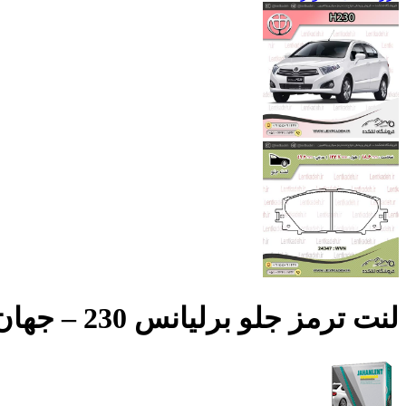
لنت ترمز جلو برلیانس 230 – جهان لنت صادراتی