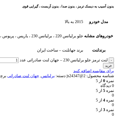
بدون آسیب به دیسک ترمز ، بدون صدا ، بدون آزبست ، گیرایی قوی​
مدل خودرو
2015 به بالا
خودروهای مشابه
جلو برلیانس 220 ، برلیانس 230 ، یاریس ، پریوس ، لیفان X50 ، ولکس C30
برندلنت
برند جهانلنت – ساخت ایران
لنت ترمز جلو برلیانس 230 – جهان لنت صادراتی عدد
خرید
برای مقایسه اضافه کنید
شناسه محصول:
2@js24347
دسته:
برلیانس
,
جهان لنت صادراتی
برچ
نمره
0
از 5
0 دیدگاه
نمره
5
از 5
0
نمره
4
از 5
0
نمره
3
از 5
0