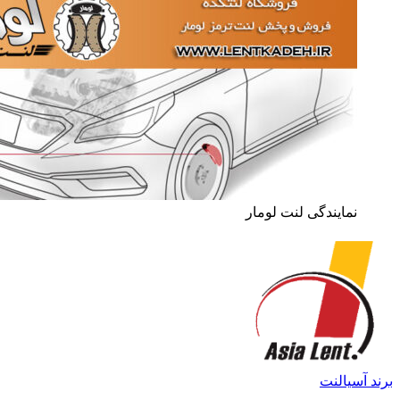
نمایندگی لنت لومار
برند آسیالنت