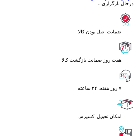
درحال بارگزاری...
ﺿﻤﺎﻧﺖ اﺻﻞ ﺑﻮدن ﮐﺎﻟﺎ
هفت روز ضمانت بازگشت کالا
۷ روز ﻫﻔﺘﻪ، ۲۴ ﺳﺎﻋﺘﻪ
اﻣﮑﺎن ﺗﺤﻮﯾﻞ اﮐﺴﭙﺮس