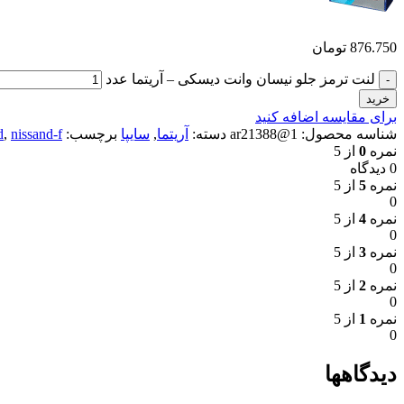
876.750
تومان
لنت ترمز جلو نیسان وانت دیسکی – آریتما عدد
خرید
برای مقایسه اضافه کنید
شناسه محصول:
1@ar21388
دسته:
آریتما
,
سایپا
برچسب:
nissand-f
,
d
نمره
0
از 5
0 دیدگاه
نمره
5
از 5
0
نمره
4
از 5
0
نمره
3
از 5
0
نمره
2
از 5
0
نمره
1
از 5
0
دیدگاهها