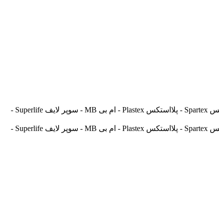
آسیالنت Asilent - جهانلنت Jahanlent - ایرانلنت Iranlent - پارس Pars - برنتا Brenta - آریتما Aritma - آفورتیس Afortis - فریکسا Frixa - اسپارتکس Spartex - پلااستکس Plastex - ام بی MB - سوپر لایف Superlife -
آسیالنت Asilent - جهانلنت Jahanlent - ایرانلنت Iranlent - پارس Pars - برنتا Brenta - آریتما Aritma - آفورتیس Afortis - فریکسا Frixa - اسپارتکس Spartex - پلااستکس Plastex - ام بی MB - سوپر لایف Superlife -