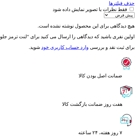
حذف فیلترها
فقط نظرات با تصویر نمایش داده شود
هیچ دیدگاهی برای این محصول نوشته نشده است.
اولین نفری باشید که دیدگاهی را ارسال می کنید برای “لنت ترمز جلو
برای ثبت نقد و بررسی
وارد حساب کاربری خود
شوید.
ﺿﻤﺎﻧﺖ اﺻﻞ ﺑﻮدن ﮐﺎﻟﺎ
هفت روز ضمانت بازگشت کالا
۷ روز ﻫﻔﺘﻪ، ۲۴ ﺳﺎﻋﺘﻪ