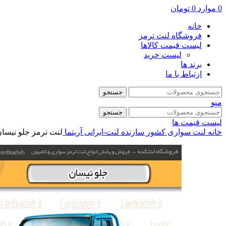
0
موارد
0
تومان
خانه
فروشگاه لنت ترمز
لیست قیمت کالاها
لیست خرید
برند ها
ارتباط با ما
جستجو
منو
جستجو
لیست قیمت ها
خانه
لنت سواری
کشور سازنده
لنت-ایرانی
آریتما
لنت ترمز جلو نیسان