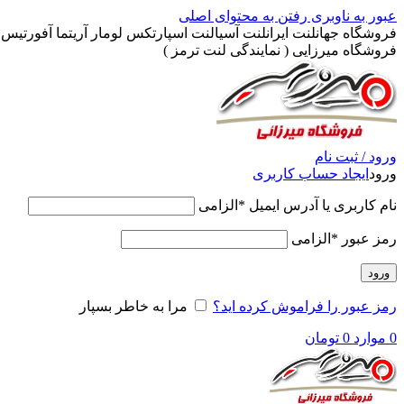
عبور به ناوبری
رفتن به محتوای اصلی
فروشگاه جهانلنت ایرانلنت آسیالنت اسپارتکس لومار آریتما آفورتیس پ
فروشگاه میرزایی ( نمایندگی لنت ترمز )
ورود / ثبت نام
ورود
ایجاد حساب کاربری
نام کاربری یا آدرس ایمیل
*
الزامی
رمز عبور
*
الزامی
ورود
رمز عبور را فراموش کرده اید؟
مرا به خاطر بسپار
0
موارد
0
تومان