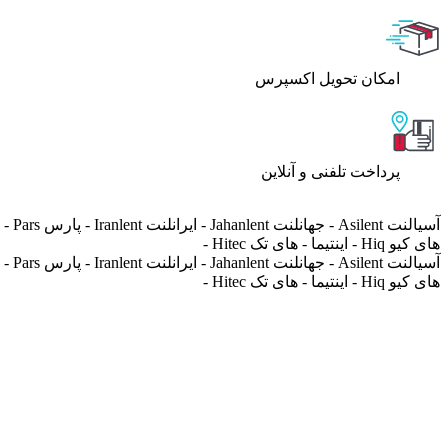
اﻣﮑﺎن ﺗﺤﻮﯾﻞ اﮐﺴﭙﺮس
پرداخت تلفنی و آنلاین
های کیو Hiq - اینتیما - های تک Hitec -
های کیو Hiq - اینتیما - های تک Hitec -