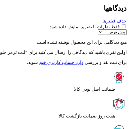
دیدگاهها
حذف فیلترها
فقط نظرات با تصویر نمایش داده شود
هیچ دیدگاهی برای این محصول نوشته نشده است.
اولین نفری باشید که دیدگاهی را ارسال می کنید برای “لنت ترمز جلو مزدا 1600 – جهان لنت ص
برای ثبت نقد و بررسی
وارد حساب کاربری خود
شوید.
ﺿﻤﺎﻧﺖ اﺻﻞ ﺑﻮدن ﮐﺎﻟﺎ
هفت روز ضمانت بازگشت کالا