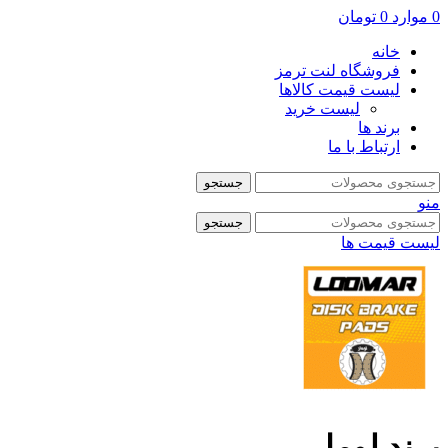
0
موارد
0
تومان
خانه
فروشگاه لنت ترمز
لیست قیمت کالاها
لیست خرید
برند ها
ارتباط با ما
جستجو
منو
جستجو
لیست قیمت ها
برند لومار