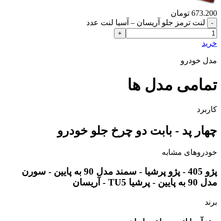
673.200
تومان
لنت ترمز جلو آریسان – آسیا لنت عدد
خرید
مدل خودرو
تمامی مدل ها
کاربرد
چهار پد - بابت دو چرخ جلو خودرو
خودروهای مشابه
پژو 405 - پژو پرشیا - سمند مدل 90 به پایین - سورن
مدل 90 به پایین - پرشیا TU5 - آریسان
برند