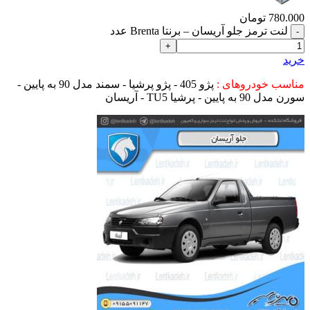
780.000
تومان
لنت ترمز جلو آریسان – برنتا Brenta عدد
خرید
مناسب خودروهای :
پژو 405 - پژو پرشیا - سمند مدل 90 به پایین -
سورن مدل 90 به پایین - پرشیا TU5 - آریسان