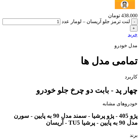
438.000
تومان
لنت ترمز جلو آریسان – لومار عدد
خرید
مدل خودرو
تمامی مدل ها
کاربرد
چهار پد - بابت دو چرخ جلو خودرو
خودروهای مشابه
پژو 405 - پژو پرشیا - سمند مدل 90 به پایین - سورن
مدل 90 به پایین - پرشیا TU5 - آریسان
برند