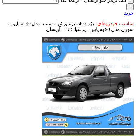
لنت ترمز جلو آریسان – آریتما عدد
خرید
مناسب خودروهای :
پژو 405 - پژو پرشیا - سمند مدل 90 به پایین -
سورن مدل 90 به پایین - پرشیا TU5 - آریسان