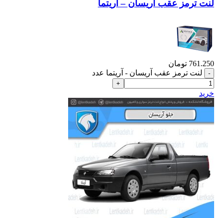
لنت ترمز عقب آریسان – آریتما
761.250
تومان
لنت ترمز عقب آریسان - آریتما عدد
خرید