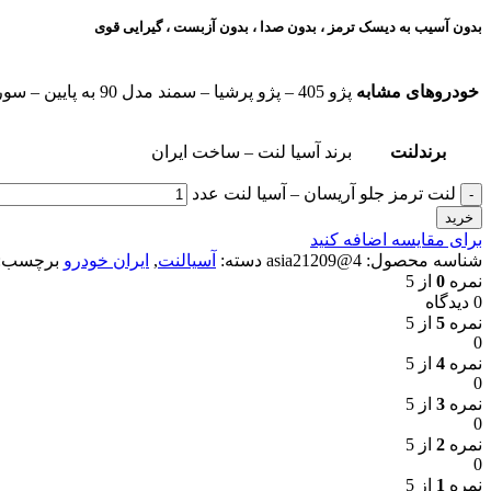
بدون آسیب به دیسک ترمز ، بدون صدا ، بدون آزبست ، گیرایی قوی​
خودروهای مشابه
پژو 405 – پژو پرشیا – سمند مدل 90 به پایین – سورن مدل 90 به پایین – پرشیا TU5 – آریسان
برندلنت
برند آسیا لنت – ساخت ایران
لنت ترمز جلو آریسان – آسیا لنت عدد
خرید
برای مقایسه اضافه کنید
شناسه محصول:
4@asia21209
دسته:
آسیالنت
,
ایران خودرو
برچسب:
نمره
0
از 5
0 دیدگاه
نمره
5
از 5
0
نمره
4
از 5
0
نمره
3
از 5
0
نمره
2
از 5
0
نمره
1
از 5