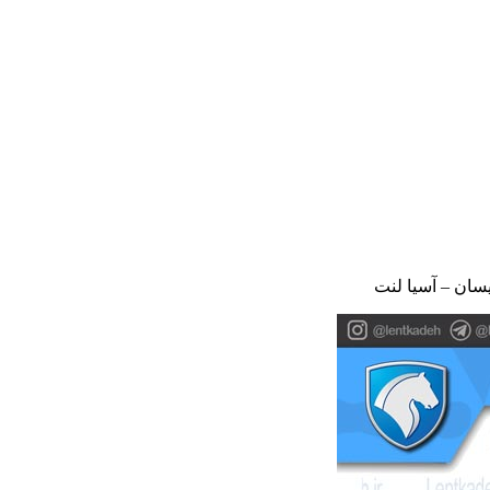
یسان – آسیا لنت