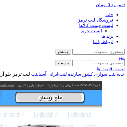
0
موارد
0
تومان
خانه
فروشگاه لنت ترمز
لیست قیمت کالاها
لیست خرید
برند ها
ارتباط با ما
جستجو
منو
جستجو
لیست قیمت ها
خانه
لنت سواری
کشور سازنده
لنت-ایرانی
آسیالنت
لنت ترمز جلو آر