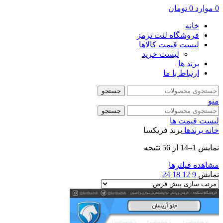
0
موارد
0
تومان
خانه
فروشگاه لنت ترمز
لیست قیمت کالاها
لیست خرید
برند ها
ارتباط با ما
جستجو
منو
جستجو
لیست قیمت ها
خانه
برندها
برند فریکسا
نمایش 1–14 از 56 نتیجه
مشاهده فیلترها
نمایش
9
12
18
24