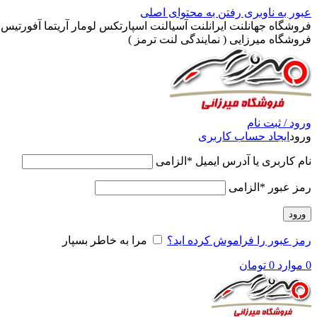
عبور به ناوبری
رفتن به محتوای اصلی
فروشگاه جهانلنت ایرانلنت آسیالنت اسپارتکس لومار آریتما آفورتیس پ
فروشگاه میرزایی ( نمایندگی لنت ترمز )
ورود / ثبت نام
ورود
ایجاد حساب کاربری
نام کاربری یا آدرس ایمیل
*
الزامی
رمز عبور
*
الزامی
ورود
رمز عبور را فراموش کرده اید؟
مرا به خاطر بسپار
0
موارد
0
تومان