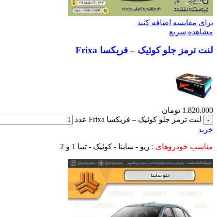
برای مقایسه اضافه کنید
مشاهده سریع
لنت ترمز جلو کوئیک – فریکسا Frixa
1.820.000
تومان
لنت ترمز جلو کوئیک – فریکسا Frixa عدد
خرید
مناسب خودروهای :
ریو - ساینا - کوئیک - تیبا 1 و 2