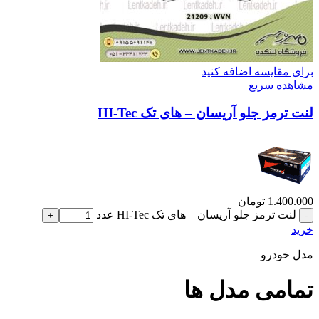
برای مقایسه اضافه کنید
مشاهده سریع
لنت ترمز جلو آریسان – های تک HI-Tec
1.400.000
تومان
لنت ترمز جلو آریسان – های تک HI-Tec عدد
خرید
مدل خودرو
تمامی مدل ها