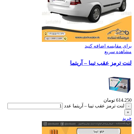
برای مقایسه اضافه کنید
مشاهده سریع
لنت ترمز عقب تیبا – آریتما
614.250
تومان
لنت ترمز عقب تیبا – آریتما عدد
خرید