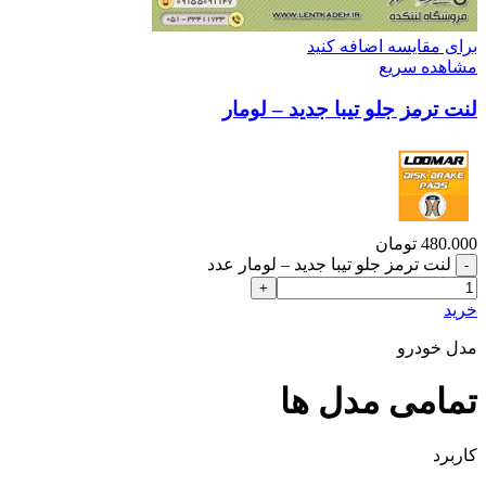
برای مقایسه اضافه کنید
مشاهده سریع
لنت ترمز جلو تیبا جدید – لومار
480.000
تومان
لنت ترمز جلو تیبا جدید – لومار عدد
خرید
مدل خودرو
تمامی مدل ها
کاربرد