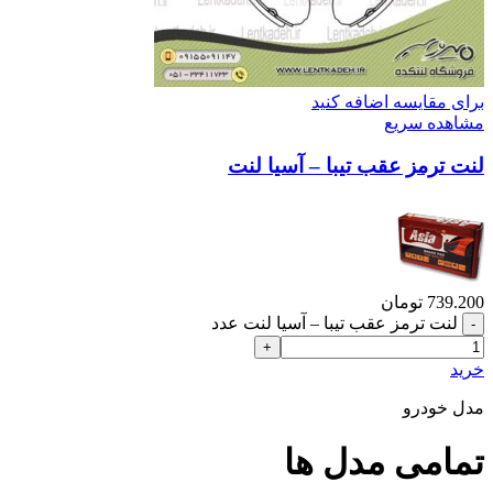
برای مقایسه اضافه کنید
مشاهده سریع
لنت ترمز عقب تیبا – آسیا لنت
739.200
تومان
لنت ترمز عقب تیبا – آسیا لنت عدد
خرید
مدل خودرو
تمامی مدل ها