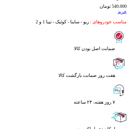
540.000
تومان
خرید
مناسب خودروهای :
ریو - ساینا - کوئیک - تیبا 1 و 2
ﺿﻤﺎﻧﺖ اﺻﻞ ﺑﻮدن ﮐﺎﻟﺎ
هفت روز ضمانت بازگشت کالا
۷ روز ﻫﻔﺘﻪ، ۲۴ ﺳﺎﻋﺘﻪ
اﻣﮑﺎن ﺗﺤﻮﯾﻞ اﮐﺴﭙﺮس