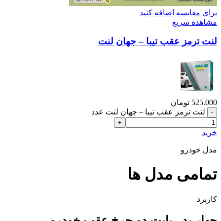
برای مقایسه اضافه کنید
مشاهده سریع
لنت ترمز عقب تیبا – جهان لنت
525.000
تومان
لنت ترمز عقب تیبا – جهان لنت عدد
خرید
مدل خودرو
تمامی مدل ها
کاربرد
چهار پد - بابت دو چرخ عقب خودرو