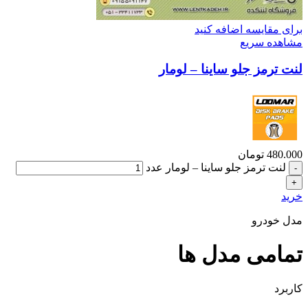
برای مقایسه اضافه کنید
مشاهده سریع
لنت ترمز جلو ساینا – لومار
480.000
تومان
لنت ترمز جلو ساینا – لومار عدد
خرید
مدل خودرو
تمامی مدل ها
کاربرد