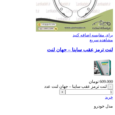
برای مقایسه اضافه کنید
مشاهده سریع
لنت ترمز عقب ساینا – جهان لنت
609.000
تومان
لنت ترمز عقب ساینا – جهان لنت عدد
خرید
مدل خودرو