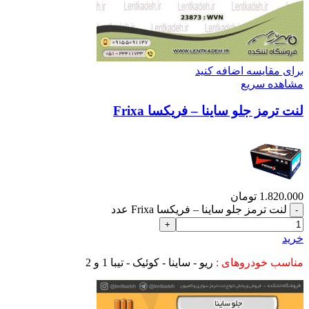
برای مقایسه اضافه کنید
مشاهده سریع
لنت ترمز جلو ساینا – فریکسا Frixa
1.820.000
تومان
لنت ترمز جلو ساینا – فریکسا Frixa عدد
خرید
مناسب خودروهای :
ریو - ساینا - کوئیک - تیبا 1 و 2