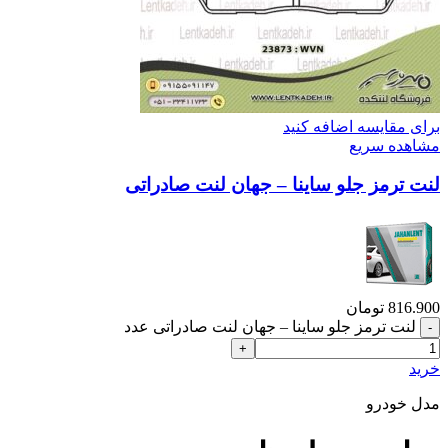
برای مقایسه اضافه کنید
مشاهده سریع
لنت ترمز جلو ساینا – جهان لنت صادراتی
816.900
تومان
لنت ترمز جلو ساینا – جهان لنت صادراتی عدد
خرید
مدل خودرو