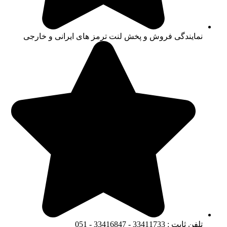
نمایندگی فروش و پخش لنت ترمز های ایرانی و خارجی
تلفن ثابت : 33411733 - 33416847 - 051