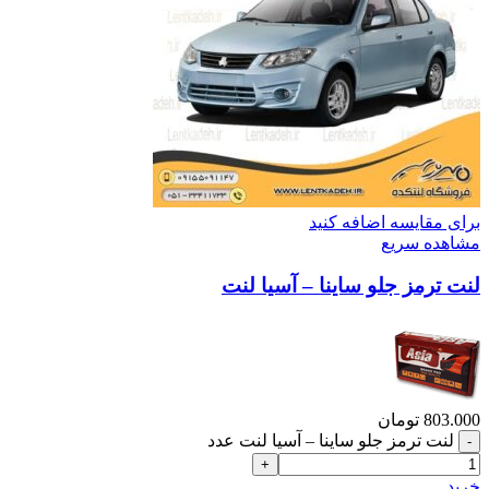
برای مقایسه اضافه کنید
مشاهده سریع
لنت ترمز جلو ساینا – آسیا لنت
803.000
تومان
لنت ترمز جلو ساینا – آسیا لنت عدد
خرید