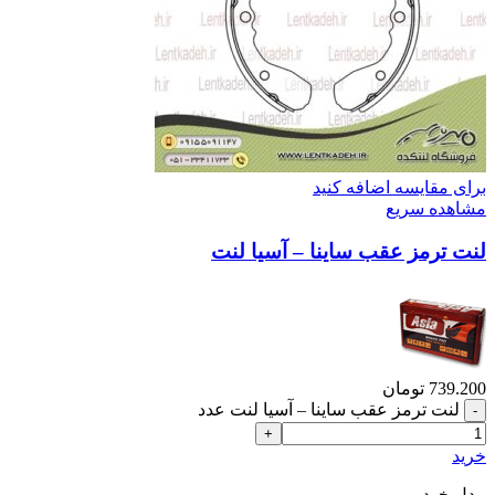
برای مقایسه اضافه کنید
مشاهده سریع
لنت ترمز عقب ساینا – آسیا لنت
739.200
تومان
لنت ترمز عقب ساینا – آسیا لنت عدد
خرید
مدل خودرو