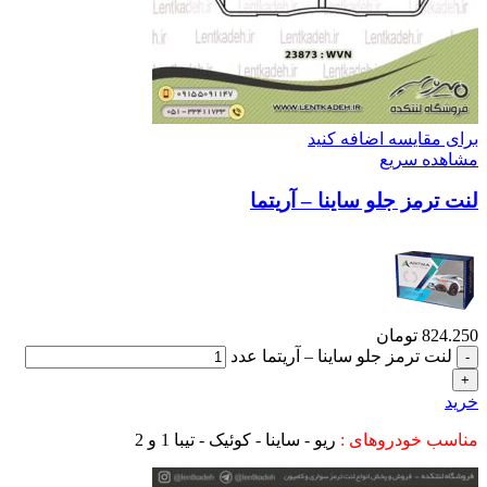
برای مقایسه اضافه کنید
مشاهده سریع
لنت ترمز جلو ساینا – آریتما
824.250
تومان
لنت ترمز جلو ساینا – آریتما عدد
خرید
مناسب خودروهای :
ریو - ساینا - کوئیک - تیبا 1 و 2