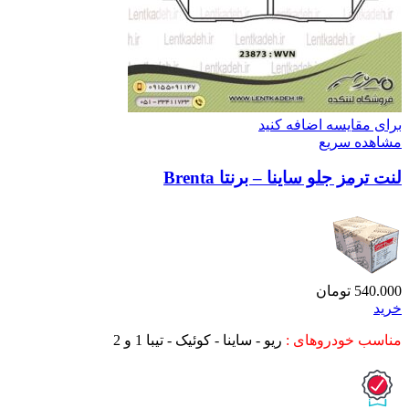
برای مقایسه اضافه کنید
مشاهده سریع
لنت ترمز جلو ساینا – برنتا Brenta
540.000
تومان
خرید
مناسب خودروهای :
ریو - ساینا - کوئیک - تیبا 1 و 2