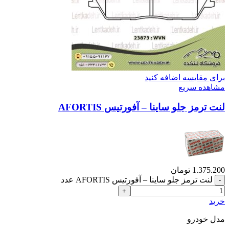
برای مقایسه اضافه کنید
مشاهده سریع
لنت ترمز جلو ساینا – آفورتیس AFORTIS
1.375.200
تومان
لنت ترمز جلو ساینا – آفورتیس AFORTIS عدد
خرید
مدل خودرو