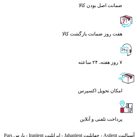
ﺿﻤﺎﻧﺖ اﺻﻞ ﺑﻮدن ﮐﺎﻟﺎ
هفت روز ضمانت بازگشت کالا
۷ روز ﻫﻔﺘﻪ، ۲۴ ﺳﺎﻋﺘﻪ
اﻣﮑﺎن ﺗﺤﻮﯾﻞ اﮐﺴﭙﺮس
پرداخت تلفنی و آنلاین
آسیالنت Asilent - جهانلنت Jahanlent - ایرانلنت Iranlent - پارس Pars