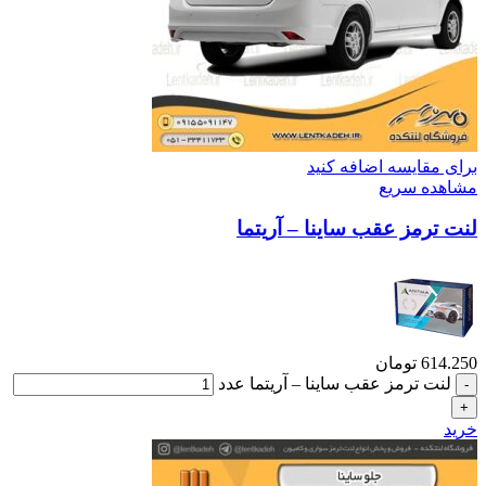
برای مقایسه اضافه کنید
مشاهده سریع
لنت ترمز عقب ساینا – آریتما
614.250
تومان
لنت ترمز عقب ساینا – آریتما عدد
خرید