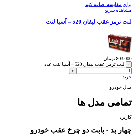
برای مقایسه اضافه کنید
مشاهده سریع
لنت ترمز عقب لیفان 520 – آسیا لنت
803.000
تومان
لنت ترمز عقب لیفان 520 – آسیا لنت عدد
خرید
مدل خودرو
تمامی مدل ها
کاربرد
چهار پد - بابت دو چرخ عقب خودرو