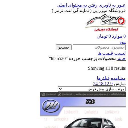
عبور به ناوبری
رفتن به محتوای اصلی
فروشگاه میرزایی ( نمایندگی لنت ترمز )
0
موارد
0
تومان
منو
جستجو
لیست قیمت ها
خانه
محصولات برچسب خورده “lifan520”
Showing all 8 results
مشاهده فیلترها
نمایش
9
12
18
24