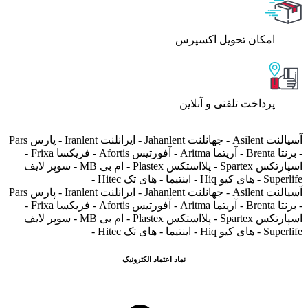
اﻣﮑﺎن ﺗﺤﻮﯾﻞ اﮐﺴﭙﺮس
پرداخت تلفنی و آنلاین
آسیالنت Asilent - جهانلنت Jahanlent - ایرانلنت Iranlent - پارس Pars
- برنتا Brenta - آریتما Aritma - آفورتیس Afortis - فریکسا Frixa -
اسپارتکس Spartex - پلااستکس Plastex - ام بی MB - سوپر لایف
Superlife - های کیو Hiq - اینتیما - های تک Hitec -
آسیالنت Asilent - جهانلنت Jahanlent - ایرانلنت Iranlent - پارس Pars
- برنتا Brenta - آریتما Aritma - آفورتیس Afortis - فریکسا Frixa -
اسپارتکس Spartex - پلااستکس Plastex - ام بی MB - سوپر لایف
Superlife - های کیو Hiq - اینتیما - های تک Hitec -
نماد اعتماد الکترونیک