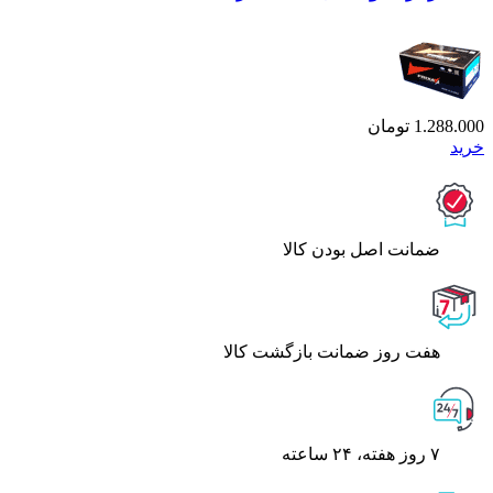
1.288.000
تومان
خرید
ﺿﻤﺎﻧﺖ اﺻﻞ ﺑﻮدن ﮐﺎﻟﺎ
هفت روز ضمانت بازگشت کالا
۷ روز ﻫﻔﺘﻪ، ۲۴ ﺳﺎﻋﺘﻪ