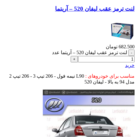
لنت ترمز عقب لیفان 520 – آریتما
682.500
تومان
لنت ترمز عقب لیفان 520 – آریتما عدد
خرید
مناسب برای خودروهای :
L90 نیمه فول - 206 تیپ 3 - 206 تیپ 2
مدل 94 به بالا - لیفان 520