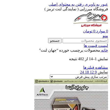
عبور به ناوبری
رفتن به محتوای اصلی
فروشگاه میرزایی ( نمایندگی لنت ترمز )
0
موارد
0
تومان
منو
جستجو
لیست قیمت ها
خانه
محصولات برچسب خورده “جهان لنت”
نمایش 1–14 از 402 نتیجه
مشاهده فیلترها
نمایش
9
12
18
24