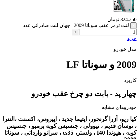
824.250
تومان
لنت ترمز عقب سوناتا 2009– جهان لنت صادراتی عدد
خرید
مدل خودرو
2009 و سوناتا LF
کاربرد
چهار پد - بابت دو چرخ عقب خودرو
خودروهای مشابه
کیا ریو، آزرا گرنجور، اپتیما جدید ، اپیروس، اکسنت ،النترا
، توسان قدیم ، تیوولی ، جنسیس کوپه برمبو ، جنسیس
کوپه ، هیوندا I40 ، ولستر، cs35 ، سراتو وارداتی ، سوناتا