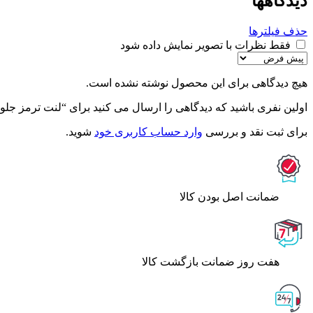
دیدگاهها
حذف فیلترها
فقط نظرات با تصویر نمایش داده شود
هیچ دیدگاهی برای این محصول نوشته نشده است.
اولین نفری باشید که دیدگاهی را ارسال می کنید برای “لنت ترمز جلو ام وی ام 110 – جهان 
برای ثبت نقد و بررسی
وارد حساب کاربری خود
شوید.
ﺿﻤﺎﻧﺖ اﺻﻞ ﺑﻮدن ﮐﺎﻟﺎ
هفت روز ضمانت بازگشت کالا