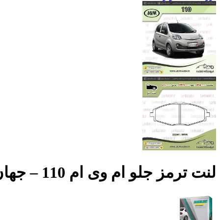
لنت ترمز جلو ام وی ام 110 – جهان لنت صادراتی