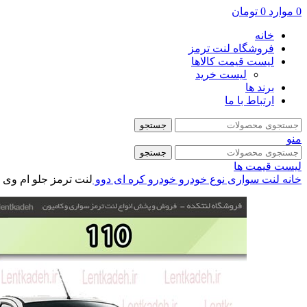
0
موارد
0
تومان
خانه
فروشگاه لنت ترمز
لیست قیمت کالاها
لیست خرید
برند ها
ارتباط با ما
جستجو
منو
جستجو
لیست قیمت ها
خانه
لنت سواری
نوع خودرو
خودرو کره ای
دوو
لنت ترمز جلو ام وی ام 110 – جهان لنت صا