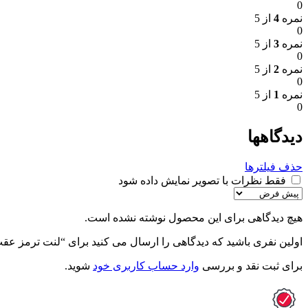
0
نمره
4
از 5
0
نمره
3
از 5
0
نمره
2
از 5
0
نمره
1
از 5
0
دیدگاهها
حذف فیلترها
فقط نظرات با تصویر نمایش داده شود
هیچ دیدگاهی برای این محصول نوشته نشده است.
اولین نفری باشید که دیدگاهی را ارسال می کنید برای “لنت ترمز عقب پژو 206 تیپ 5 مدل 93 به پایین – آ
برای ثبت نقد و بررسی
وارد حساب کاربری خود
شوید.