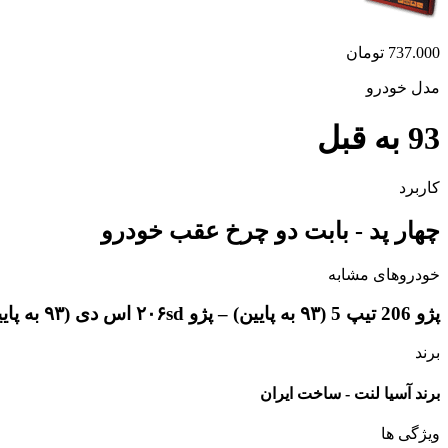
737.000
تومان
مدل خودرو
93 به قبل
کاربرد
چهار پد - بابت دو چرخ عقب خودرو
خودروهای مشابه
پژو 206 تیپ 5 (۹۳ به پایین) – پژو ۲۰۶sd اس دی (۹۳ به پایین) – پژو 207 (۹۳ به پایین) - اچ سی کراس
برند
برند آسیا لنت - ساخت ایران
ویژگی ها