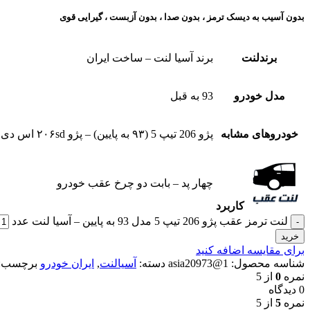
بدون آسیب به دیسک ترمز ، بدون صدا ، بدون آزبست ، گیرایی قوی​
برندلنت
برند آسیا لنت – ساخت ایران
مدل خودرو
93 به قبل
خودروهای مشابه
پژو 206 تیپ 5 (۹۳ به پایین) – پژو ۲۰۶sd اس دی (۹۳ به پایین) – پژو 207 (۹۳ به پایین) – اچ سی کراس
چهار پد – بابت دو چرخ عقب خودرو
کاربرد
لنت ترمز عقب پژو 206 تیپ 5 مدل 93 به پایین – آسیا لنت عدد
خرید
برای مقایسه اضافه کنید
شناسه محصول:
1@asia20973
دسته:
آسیالنت
,
ایران خودرو
برچسب:
نمره
0
از 5
0 دیدگاه
نمره
5
از 5