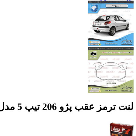
لنت ترمز عقب پژو 206 تیپ 5 مدل 93 به پایین – آسیا لنت