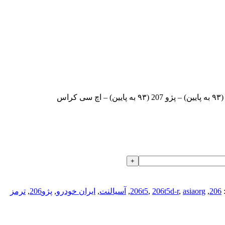
206
,
asiaorg
,
206t5d-r
,
206t5
,
آسیالنت
,
ایران خودرو
,
پژو206
,
ترمز