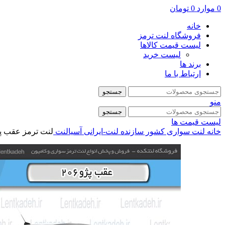
0
موارد
0
تومان
خانه
فروشگاه لنت ترمز
لیست قیمت کالاها
لیست خرید
برند ها
ارتباط با ما
جستجو
منو
جستجو
لیست قیمت ها
خانه
لنت سواری
کشور سازنده
لنت-ایرانی
آسیالنت
لنت ترمز عقب پژو 206 تیپ 5 مدل 93 به پایین –