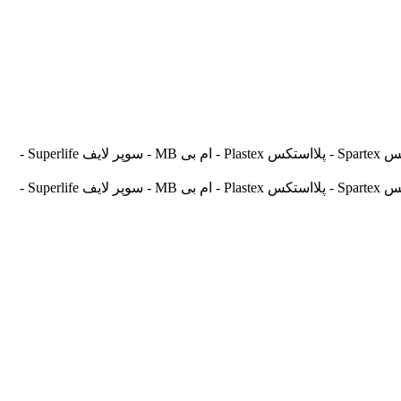
آسیالنت Asilent - جهانلنت Jahanlent - ایرانلنت Iranlent - پارس Pars - برنتا Brenta - آریتما Aritma - آفورتیس Afortis - فریکسا Frixa - اسپارتکس Spartex - پلااستکس Plastex - ام بی MB - سوپر لایف Superlife -
آسیالنت Asilent - جهانلنت Jahanlent - ایرانلنت Iranlent - پارس Pars - برنتا Brenta - آریتما Aritma - آفورتیس Afortis - فریکسا Frixa - اسپارتکس Spartex - پلااستکس Plastex - ام بی MB - سوپر لایف Superlife -