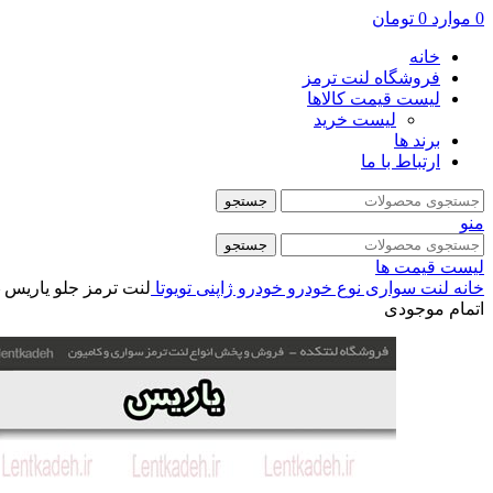
0
موارد
0
تومان
خانه
فروشگاه لنت ترمز
لیست قیمت کالاها
لیست خرید
برند ها
ارتباط با ما
جستجو
منو
جستجو
لیست قیمت ها
خانه
لنت سواری
نوع خودرو
خودرو ژاپنی
تویوتا
لنت ترمز جلو یاریس 
اتمام موجودی