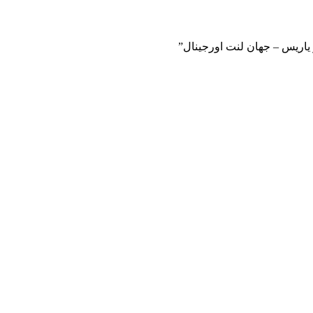
 یاریس – جهان لنت اورجینال”