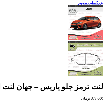
بزرگنمایی تصویر
لنت ترمز جلو یاریس – جهان لنت ا
378.000
تومان