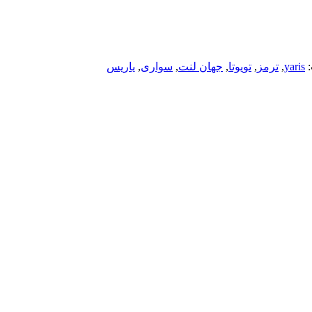
yaris
,
ترمز
,
تویوتا
,
جهان لنت
,
سواری
,
یاریس