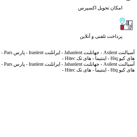
اﻣﮑﺎن ﺗﺤﻮﯾﻞ اﮐﺴﭙﺮس
پرداخت تلفنی و آنلاین
های کیو Hiq - اینتیما - های تک Hitec -
های کیو Hiq - اینتیما - های تک Hitec -