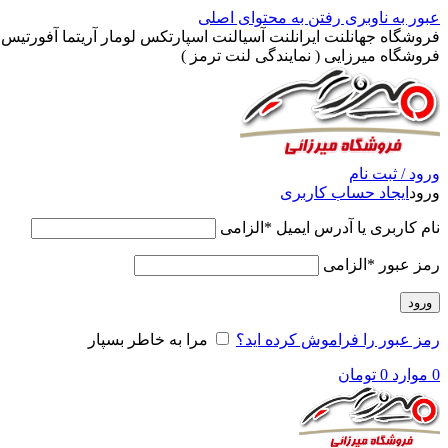
عبور به ناوبری
رفتن به محتوای اصلی
فروشگاه جهانلنت ایرانلنت آسیالنت اسپارتکس لومار آریتما آفورتیس پ
فروشگاه میرزایی ( نمایندگی لنت ترمز )
ورود / ثبت نام
ورود
ایجاد حساب کاربری
نام کاربری یا آدرس ایمیل
*
الزامی
رمز عبور
*
الزامی
ورود
رمز عبور را فراموش کرده اید؟
مرا به خاطر بسپار
0
موارد
0
تومان