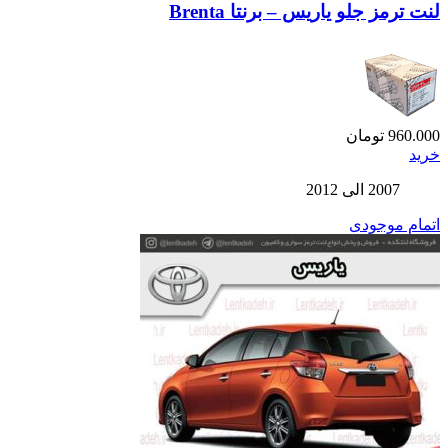
لنت ترمز جلو یاریس – برنتا Brenta
960.000
تومان
خرید
2007 الی 2012
اتمام موجودی