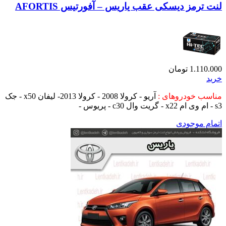
لنت ترمز دیسکی عقب یاریس – آفورتیس AFORTIS
1.110.000
تومان
خرید
مناسب خودروهای :
آریو - کرولا 2008 - کرولا 2013- لیفان x50 - جک
s3 - ام وی ام x22 - گریت وال c30 - پریوس -
اتمام موجودی