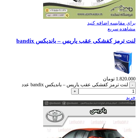
برای مقایسه اضافه کنید
مشاهده سریع
لنت ترمز کفشکی عقب یاریس – باندیکس bandix
1.820.000
تومان
لنت ترمز کفشکی عقب یاریس – باندیکس bandix عدد
خرید