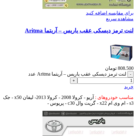
برای مقایسه اضافه کنید
مشاهده سریع
لنت ترمز دیسکی عقب یاریس – آریتما Aritma
808.500
تومان
لنت ترمز دیسکی عقب یاریس – آریتما Aritma عدد
خرید
مناسب خودروهای :
آریو - کرولا 2008 - کرولا 2013- لیفان x50 - جک
s3 - ام وی ام x22 - گریت وال c30 - پریوس -