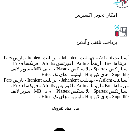
اﻣﮑﺎن ﺗﺤﻮﯾﻞ اﮐﺴﭙﺮس
پرداخت تلفنی و آنلاین
آسیالنت Asilent - جهانلنت Jahanlent - ایرانلنت Iranlent - پارس Pars
- برنتا Brenta - آریتما Aritma - آفورتیس Afortis - فریکسا Frixa -
اسپارتکس Spartex - پلااستکس Plastex - ام بی MB - سوپر لایف
Superlife - های کیو Hiq - اینتیما - های تک Hitec -
آسیالنت Asilent - جهانلنت Jahanlent - ایرانلنت Iranlent - پارس Pars
- برنتا Brenta - آریتما Aritma - آفورتیس Afortis - فریکسا Frixa -
اسپارتکس Spartex - پلااستکس Plastex - ام بی MB - سوپر لایف
Superlife - های کیو Hiq - اینتیما - های تک Hitec -
نماد اعتماد الکترونیک