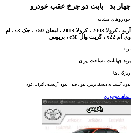
چهار پد - بابت دو چرخ عقب خودرو
خودروهای مشابه
آریو ، کرولا 2008 ، کرولا 2013 ، لیفان x50 ، جک s3 ، ام
وی ام x22 ، گریت وال c30 ، پریوس
برند
برند جهانلنت - ساخت ایران
ویژگی ها
بدون آسیب به دیسک ترمز ، بدون صدا ، بدون آزبست ، گیرایی قوی​
اتمام موجودی