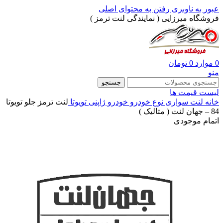
عبور به ناوبری
رفتن به محتوای اصلی
فروشگاه میرزایی ( نمایندگی لنت ترمز )
0
موارد
0
تومان
منو
جستجو
لیست قیمت ها
خانه
لنت سواری
نوع خودرو
خودرو ژاپنی
تویوتا
لنت ترمز جلو تویوتا
84 – جهان لنت ( متالیک )
اتمام موجودی