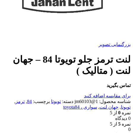
بزرگنمایی تصویر
لنت ترمز جلو تویوتا 84 – جهان
لنت ( متالیک )
تماس بگیرید
برای مقایسه اضافه کنید
شناسه محصول:
1@jm60103
دسته:
تویوتا
برچسب:
84
,
ترمز
,
تویوتا
,
جهان لنت
,
سواری ، toyota84
نمره
0
از 5
0 دیدگاه
نمره
5
از 5
0