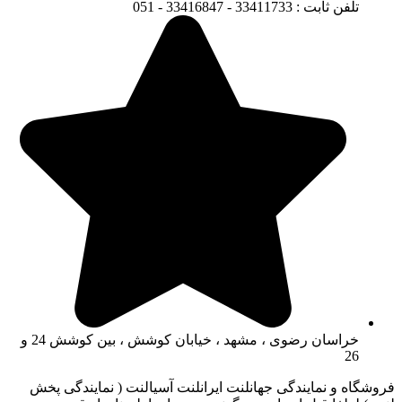
تلفن ثابت : 33411733 - 33416847 - 051
خراسان رضوی ، مشهد ، خیابان کوشش ، بین کوشش 24 و
26
فروشگاه و نمایندگی جهانلنت ایرانلنت آسیالنت ( نمایندگی پخش