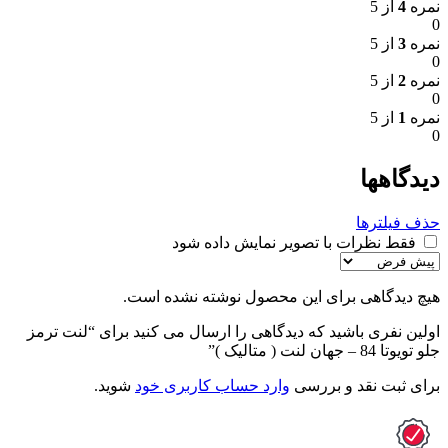
نمره
4
از 5
0
نمره
3
از 5
0
نمره
2
از 5
0
نمره
1
از 5
0
دیدگاهها
حذف فیلترها
فقط نظرات با تصویر نمایش داده شود
هیچ دیدگاهی برای این محصول نوشته نشده است.
اولین نفری باشید که دیدگاهی را ارسال می کنید برای “لنت ترمز
جلو تویوتا 84 – جهان لنت ( متالیک )”
برای ثبت نقد و بررسی
وارد حساب کاربری خود
شوید.