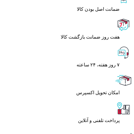
ﺿﻤﺎﻧﺖ اﺻﻞ ﺑﻮدن ﮐﺎﻟﺎ
هفت روز ضمانت بازگشت کالا
۷ روز ﻫﻔﺘﻪ، ۲۴ ﺳﺎﻋﺘﻪ
اﻣﮑﺎن ﺗﺤﻮﯾﻞ اﮐﺴﭙﺮس
پرداخت تلفنی و آنلاین