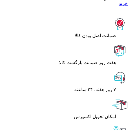
خرید
ﺿﻤﺎﻧﺖ اﺻﻞ ﺑﻮدن ﮐﺎﻟﺎ
هفت روز ضمانت بازگشت کالا
۷ روز ﻫﻔﺘﻪ، ۲۴ ﺳﺎﻋﺘﻪ
اﻣﮑﺎن ﺗﺤﻮﯾﻞ اﮐﺴﭙﺮس