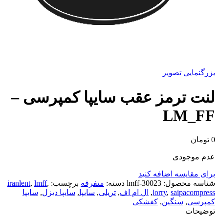
بزرگنمایی تصویر
لنت ترمز عقب سایپا کمپرسی –
LM_FF
0
تومان
عدم موجودی
برای مقایسه اضافه کنید
شناسه محصول:
30023-lmff
دسته:
متفرقه
برچسب:
,
lmff
,
iranlent
saipacompress
,
lorry
,
ال ام اف
,
تریلی
,
سایپا
,
سایپا دیزل
,
سایپا
کمپرسی
,
سنگین
,
کفشکی
توضیحات