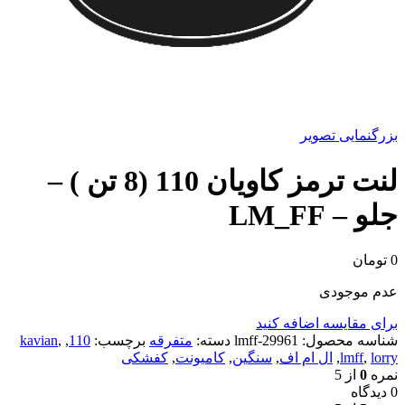
بزرگنمایی تصویر
لنت ترمز کاویان 110 (8 تن ) –
جلو – LM_FF
0
تومان
عدم موجودی
برای مقایسه اضافه کنید
شناسه محصول:
29961-lmff
دسته:
متفرقه
برچسب:
110
,
,
kavian
lorry
,
lmff
,
ال ام اف
,
سنگین
,
کامیونت
,
کفشکی
نمره
0
از 5
0 دیدگاه