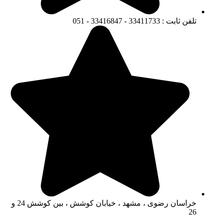
تلفن ثابت : 33411733 - 33416847 - 051
خراسان رضوی ، مشهد ، خیابان کوشش ، بین کوشش 24 و
26