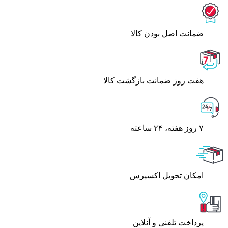
ﺿﻤﺎﻧﺖ اﺻﻞ ﺑﻮدن ﮐﺎﻟﺎ
هفت روز ضمانت بازگشت کالا
۷ روز ﻫﻔﺘﻪ، ۲۴ ﺳﺎﻋﺘﻪ
اﻣﮑﺎن ﺗﺤﻮﯾﻞ اﮐﺴﭙﺮس
پرداخت تلفنی و آنلاین