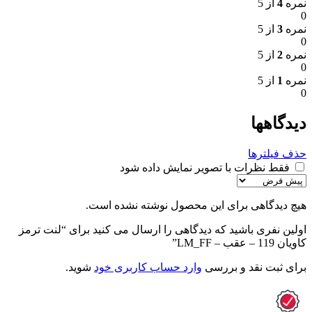
نمره
4
از 5
0
نمره
3
از 5
0
نمره
2
از 5
0
نمره
1
از 5
0
دیدگاهها
حذف فیلترها
فقط نظرات با تصویر نمایش داده شود
هیچ دیدگاهی برای این محصول نوشته نشده است.
اولین نفری باشید که دیدگاهی را ارسال می کنید برای “لنت ترمز
کاویان 119 – عقب – LM_FF”
برای ثبت نقد و بررسی
وارد حساب کاربری خود
شوید.