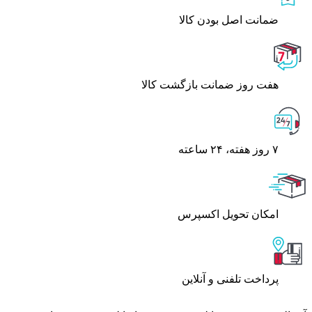
ﺿﻤﺎﻧﺖ اﺻﻞ ﺑﻮدن ﮐﺎﻟﺎ
هفت روز ضمانت بازگشت کالا
۷ روز ﻫﻔﺘﻪ، ۲۴ ﺳﺎﻋﺘﻪ
اﻣﮑﺎن ﺗﺤﻮﯾﻞ اﮐﺴﭙﺮس
پرداخت تلفنی و آنلاین