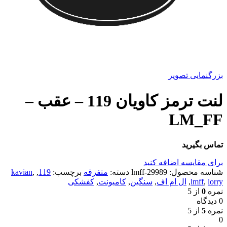
بزرگنمایی تصویر
لنت ترمز کاویان 119 – عقب –
LM_FF
تماس بگیرید
برای مقایسه اضافه کنید
شناسه محصول:
29989-lmff
دسته:
متفرقه
برچسب:
119
,
,
kavian
lorry
,
lmff
,
ال ام اف
,
سنگین
,
کامیونت
,
کفشکی
نمره
0
از 5
0 دیدگاه
نمره
5
از 5
0