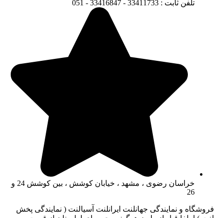
تلفن ثابت : 33411733 - 33416847 - 051
خراسان رضوی ، مشهد ، خیابان کوشش ، بین کوشش 24 و
26
فروشگاه و نمایندگی جهانلنت ایرانلنت آسیالنت ( نمایندگی پخش