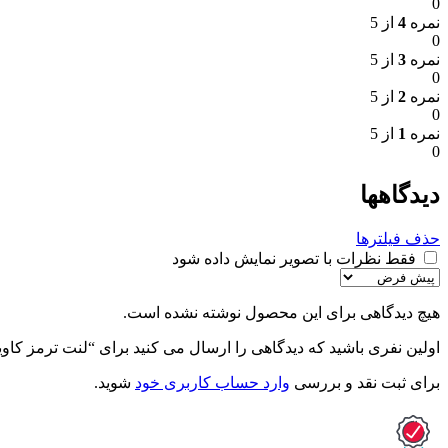
0
نمره
4
از 5
0
نمره
3
از 5
0
نمره
2
از 5
0
نمره
1
از 5
0
دیدگاهها
حذف فیلترها
فقط نظرات با تصویر نمایش داده شود
هیچ دیدگاهی برای این محصول نوشته نشده است.
اولین نفری باشید که دیدگاهی را ارسال می کنید برای “لنت ترمز کاویان 106 – عقب – FF
برای ثبت نقد و بررسی
وارد حساب کاربری خود
شوید.