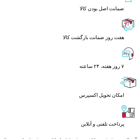
ﺿﻤﺎﻧﺖ اﺻﻞ ﺑﻮدن ﮐﺎﻟﺎ
هفت روز ضمانت بازگشت کالا
۷ روز ﻫﻔﺘﻪ، ۲۴ ﺳﺎﻋﺘﻪ
اﻣﮑﺎن ﺗﺤﻮﯾﻞ اﮐﺴﭙﺮس
پرداخت تلفنی و آنلاین