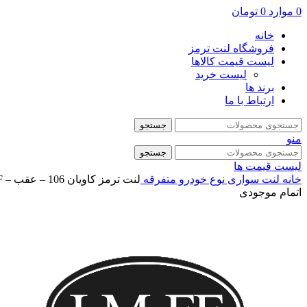
0
موارد
0
تومان
خانه
فروشگاه لنت ترمز
لیست قیمت کالاها
لیست خرید
برند ها
ارتباط با ما
جستجو
منو
جستجو
لیست قیمت ها
خانه
لنت سواری
نوع خودرو
متفرقه
لنت ترمز کاویان 106 – عقب – LM_FF
اتمام موجودی