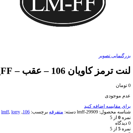
بزرگنمایی تصویر
لنت ترمز کاویان 106 – عقب – LM_FF
0
تومان
عدم موجودی
برای مقایسه اضافه کنید
شناسه محصول:
29909-lmff
دسته:
متفرقه
برچسب:
106
,
lorry
,
lmff
نمره
0
از 5
0 دیدگاه
نمره
5
از 5