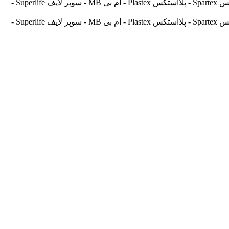
آسیالنت Asilent - جهانلنت Jahanlent - ایرانلنت Iranlent - پارس Pars - برنتا Brenta - آریتما Aritma - آفورتیس Afortis - فریکسا Frixa - اسپارتکس Spartex - پلااستکس Plastex - ام بی MB - سوپر لایف Superlife -
آسیالنت Asilent - جهانلنت Jahanlent - ایرانلنت Iranlent - پارس Pars - برنتا Brenta - آریتما Aritma - آفورتیس Afortis - فریکسا Frixa - اسپارتکس Spartex - پلااستکس Plastex - ام بی MB - سوپر لایف Superlife -