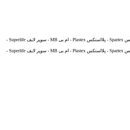
آسیالنت Asilent - جهانلنت Jahanlent - ایرانلنت Iranlent - پارس Pars - برنتا Brenta - آریتما Aritma - آفورتیس Afortis - فریکسا Frixa - اسپارتکس Spartex - پلااستکس Plastex - ام بی MB - سوپر لایف Superlife -
آسیالنت Asilent - جهانلنت Jahanlent - ایرانلنت Iranlent - پارس Pars - برنتا Brenta - آریتما Aritma - آفورتیس Afortis - فریکسا Frixa - اسپارتکس Spartex - پلااستکس Plastex - ام بی MB - سوپر لایف Superlife -