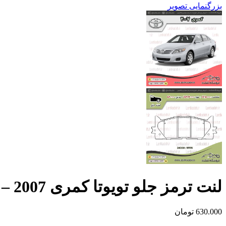
بزرگنمایی تصویر
لنت ترمز جلو تویوتا کمری 2007 – اورجینال جهان لنت
630.000
تومان