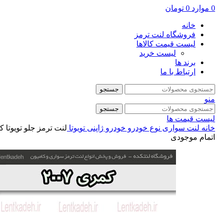
0
موارد
0
تومان
خانه
فروشگاه لنت ترمز
لیست قیمت کالاها
لیست خرید
برند ها
ارتباط با ما
جستجو
منو
جستجو
لیست قیمت ها
خانه
لنت سواری
نوع خودرو
خودرو ژاپنی
تویوتا
لنت ترمز جلو تویوتا کمری 2007 – اورجینال
اتمام موجودی