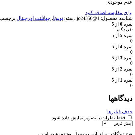
عدم موجودی
برای مقایسه اضافه کنید
شناسه محصول:
1@jo24350
دسته:
تویوتا
,
جهانلنت اورجینال
برچسب:
نمره
0
از 5
0 دیدگاه
نمره
5
از 5
0
نمره
4
از 5
0
نمره
3
از 5
0
نمره
2
از 5
0
نمره
1
از 5
0
دیدگاهها
حذف فیلترها
فقط نظرات با تصویر نمایش داده شود
هیچ دیدگاهی برای این محصول نوشته نشده است.