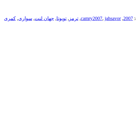
2007
,
jahsavor
,
camry2007
,
ترمز
,
تویوتا
,
جهان لنت
,
سواری
,
کمری