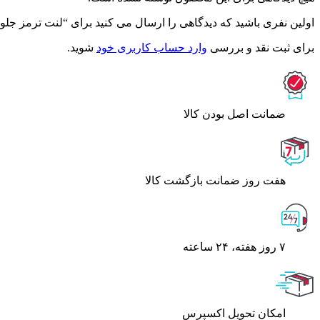
اولین نفری باشید که دیدگاهی را ارسال می کنید برای “لنت ترمز جلو تویوتا کمری 2007 – او
برای ثبت نقد و بررسی
وارد حساب کاربری خود
شوید.
ﺿﻤﺎﻧﺖ اﺻﻞ ﺑﻮدن ﮐﺎﻟﺎ
هفت روز ضمانت بازگشت کالا
۷ روز ﻫﻔﺘﻪ، ۲۴ ﺳﺎﻋﺘﻪ
اﻣﮑﺎن ﺗﺤﻮﯾﻞ اﮐﺴﭙﺮس