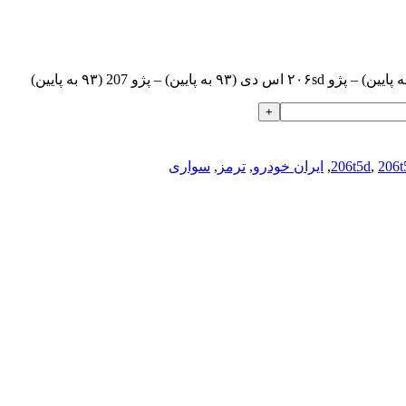
206t
,
206t5d
,
ایران خودرو
,
ترمز
,
سواری