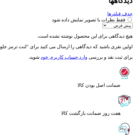
دیدگاهها
حذف فیلترها
فقط نظرات با تصویر نمایش داده شود
هیچ دیدگاهی برای این محصول نوشته نشده است.
اولین نفری باشید که دیدگاهی را ارسال می کنید برای “لنت ترمز جلو پژو 206 تیپ 5 مدل 93 به پایین – آ
برای ثبت نقد و بررسی
وارد حساب کاربری خود
شوید.
ﺿﻤﺎﻧﺖ اﺻﻞ ﺑﻮدن ﮐﺎﻟﺎ
هفت روز ضمانت بازگشت کالا