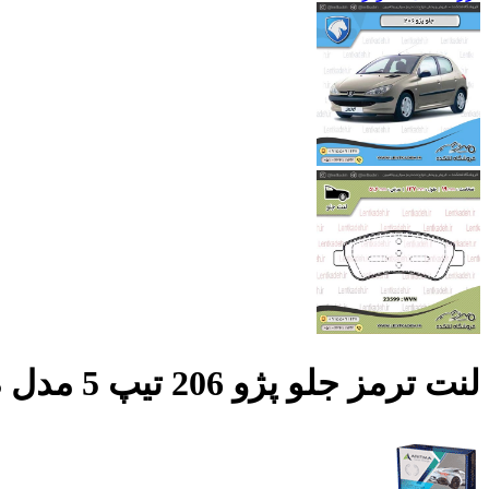
لنت ترمز جلو پژو 206 تیپ 5 مدل 93 به پایین – آریتما