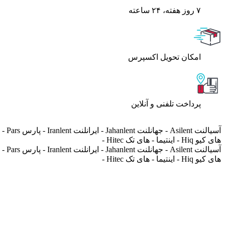
۷ روز ﻫﻔﺘﻪ، ۲۴ ﺳﺎﻋﺘﻪ
اﻣﮑﺎن ﺗﺤﻮﯾﻞ اﮐﺴﭙﺮس
پرداخت تلفنی و آنلاین
های کیو Hiq - اینتیما - های تک Hitec -
های کیو Hiq - اینتیما - های تک Hitec -