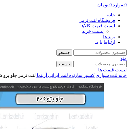
0
موارد
0
تومان
خانه
فروشگاه لنت ترمز
لیست قیمت کالاها
لیست خرید
برند ها
ارتباط با ما
جستجو
منو
جستجو
لیست قیمت ها
خانه
لنت سواری
کشور سازنده
لنت-ایرانی
آریتما
لنت ترمز جلو پژو 206 تیپ 5 مدل 93 به پایین – آریتما