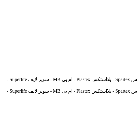
آسیالنت Asilent - جهانلنت Jahanlent - ایرانلنت Iranlent - پارس Pars - برنتا Brenta - آریتما Aritma - آفورتیس Afortis - فریکسا Frixa - اسپارتکس Spartex - پلااستکس Plastex - ام بی MB - سوپر لایف Superlife -
آسیالنت Asilent - جهانلنت Jahanlent - ایرانلنت Iranlent - پارس Pars - برنتا Brenta - آریتما Aritma - آفورتیس Afortis - فریکسا Frixa - اسپارتکس Spartex - پلااستکس Plastex - ام بی MB - سوپر لایف Superlife -