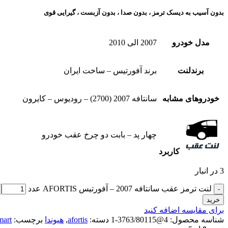
بدون آسیب به دیسک ترمز ، بدون صدا ، بدون آزبست ، گیرایی قوی​
مدل خودرو
2007 الی 2010
برندلنت
برند آفورتیس – ساخت ایران
خودروهای مشابه
سانتافه 2007 (2700) – رودیوس – کایرون
چهار پد – بابت دو چرخ عقب خودرو
کاربرد
3 در انبار
لنت ترمز عقب سانتافه 2007 – آفورتیس AFORTIS عدد
خرید
برای مقایسه اضافه کنید
شناسه محصول:
4@3763/80115-1
دسته:
afortis
,
هیوندا
برچسب:
mart