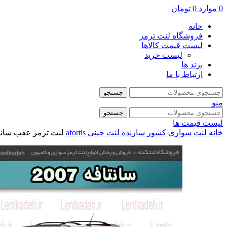
0
موارد
0
تومان
خانه
فروشگاه لنت ترمز
لیست قیمت کالاها
لیست خرید
برند ها
ارتباط با ما
جستجو
منو
جستجو
لیست قیمت ها
خانه
لنت سواری
کشور سازنده
لنت چینی
afortis
لنت ترمز عقب سانتافه 2007 – آفورتیس