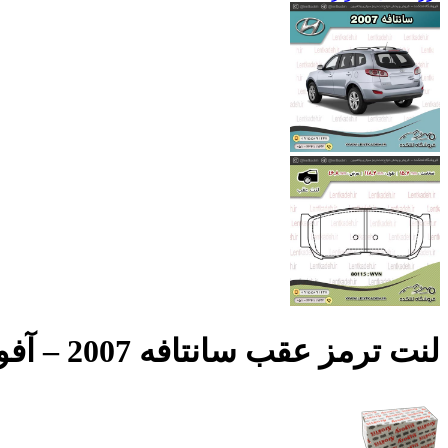
لنت ترمز عقب سانتافه 2007 – آفورتیس AFORTIS