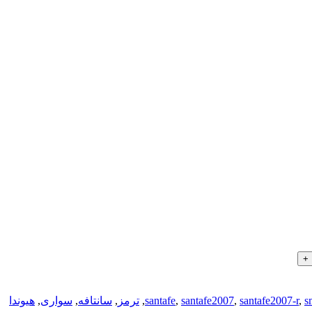
s
,
santafe2007-r
,
santafe2007
,
santafe
,
ترمز
,
سانتافه
,
سواری
,
هیوندا