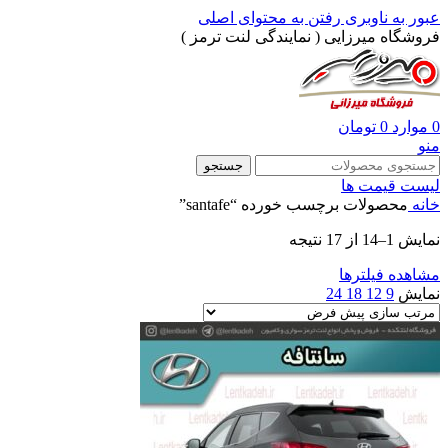
عبور به ناوبری
رفتن به محتوای اصلی
فروشگاه میرزایی ( نمایندگی لنت ترمز )
0
موارد
0
تومان
منو
جستجو
لیست قیمت ها
خانه
محصولات برچسب خورده “santafe”
نمایش 1–14 از 17 نتیجه
مشاهده فیلترها
نمایش
9
12
18
24