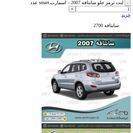
لنت ترمز جلو سانتافه 2007 – اسمارت smart عدد
خرید
سانتافه 2700