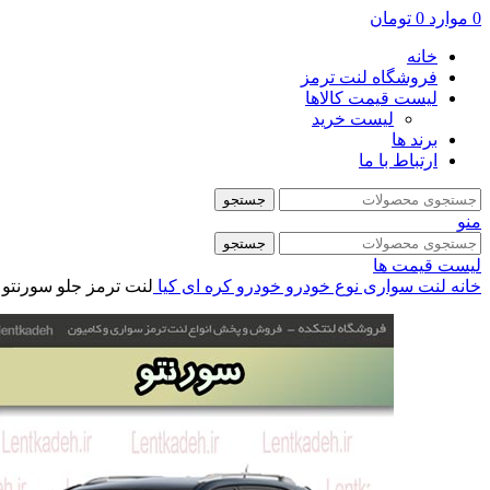
0
موارد
0
تومان
خانه
فروشگاه لنت ترمز
لیست قیمت کالاها
لیست خرید
برند ها
ارتباط با ما
جستجو
منو
جستجو
لیست قیمت ها
خانه
لنت سواری
نوع خودرو
خودرو کره ای
کیا
لنت ترمز جلو سورنتو 2010 – جهان لنت صادراتی