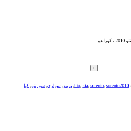
sorento2010
,
sorento
,
kia
,
hiq
,
ترمز
,
سواری
,
سورنتو
,
کیا