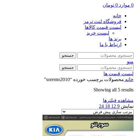
0
موارد
0
تومان
خانه
فروشگاه لنت ترمز
لیست قیمت کالاها
لیست خرید
برند ها
ارتباط با ما
جستجو
منو
جستجو
لیست قیمت ها
خانه
محصولات برچسب خورده “sorento2010”
Showing all 5 results
مشاهده فیلترها
نمایش
9
12
18
24