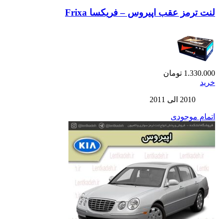
لنت ترمز عقب اپیروس – فریکسا Frixa
1.330.000
تومان
خرید
2010 الی 2011
اتمام موجودی