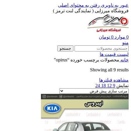
عبور به ناوبری
رفتن به محتوای اصلی
فروشگاه میرزایی ( نمایندگی لنت ترمز )
0
موارد
0
تومان
منو
جستجو
لیست قیمت ها
خانه
محصولات برچسب خورده “opirus”
Showing all 9 results
مشاهده فیلترها
نمایش
9
12
18
24