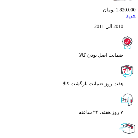
1.820.000
تومان
خرید
2010 الی 2011
ﺿﻤﺎﻧﺖ اﺻﻞ ﺑﻮدن ﮐﺎﻟﺎ
هفت روز ضمانت بازگشت کالا
۷ روز ﻫﻔﺘﻪ، ۲۴ ﺳﺎﻋﺘﻪ