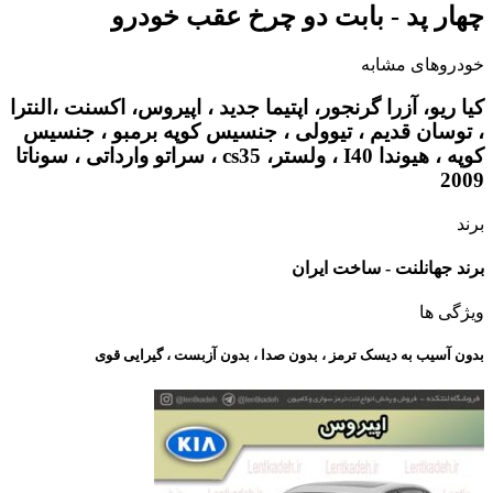
چهار پد - بابت دو چرخ عقب خودرو
خودروهای مشابه
کیا ریو، آزرا گرنجور، اپتیما جدید ، اپیروس، اکسنت ،النترا
، توسان قدیم ، تیوولی ، جنسیس کوپه برمبو ، جنسیس
کوپه ، هیوندا I40 ، ولستر، cs35 ، سراتو وارداتی ، سوناتا
2009
برند
برند جهانلنت - ساخت ایران
ویژگی ها
بدون آسیب به دیسک ترمز ، بدون صدا ، بدون آزبست ، گیرایی قوی​