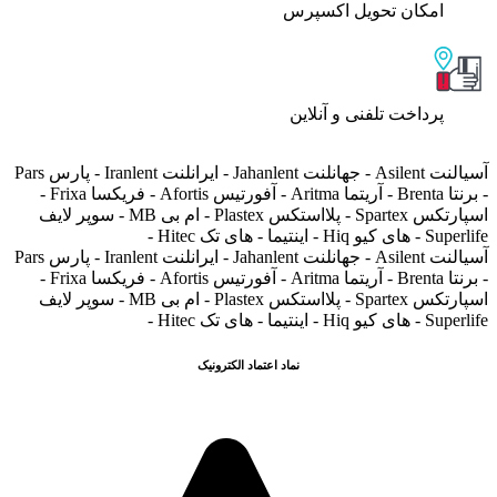
اﻣﮑﺎن ﺗﺤﻮﯾﻞ اﮐﺴﭙﺮس
پرداخت تلفنی و آنلاین
آسیالنت Asilent - جهانلنت Jahanlent - ایرانلنت Iranlent - پارس Pars
- برنتا Brenta - آریتما Aritma - آفورتیس Afortis - فریکسا Frixa -
اسپارتکس Spartex - پلااستکس Plastex - ام بی MB - سوپر لایف
Superlife - های کیو Hiq - اینتیما - های تک Hitec -
آسیالنت Asilent - جهانلنت Jahanlent - ایرانلنت Iranlent - پارس Pars
- برنتا Brenta - آریتما Aritma - آفورتیس Afortis - فریکسا Frixa -
اسپارتکس Spartex - پلااستکس Plastex - ام بی MB - سوپر لایف
Superlife - های کیو Hiq - اینتیما - های تک Hitec -
نماد اعتماد الکترونیک