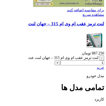
برای مقایسه اضافه کنید
مشاهده سریع
لنت ترمز عقب ام وی ام 315 – جهان لنت
887.250
تومان
لنت ترمز عقب ام وی ام 315 – جهان لنت عدد
خرید
مدل خودرو
تمامی مدل ها
کاربرد