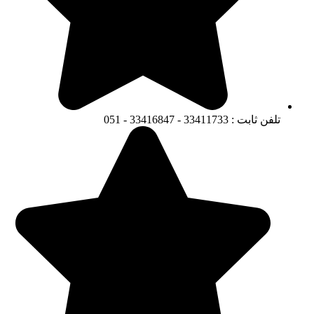
تلفن ثابت : 33411733 - 33416847 - 051