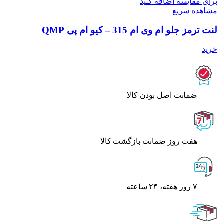
برای مقایسه اضافه کنید
مشاهده سریع
لنت ترمز جلو ام وی ام 315 – کیو ام پی QMP
خرید
ﺿﻤﺎﻧﺖ اﺻﻞ ﺑﻮدن ﮐﺎﻟﺎ
هفت روز ضمانت بازگشت کالا
۷ روز ﻫﻔﺘﻪ، ۲۴ ﺳﺎﻋﺘﻪ