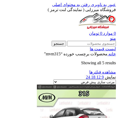
عبور به ناوبری
رفتن به محتوای اصلی
فروشگاه میرزایی ( نمایندگی لنت ترمز )
0
موارد
0
تومان
منو
جستجو
لیست قیمت ها
خانه
محصولات برچسب خورده “mvm315”
Showing all 5 results
مشاهده فیلترها
نمایش
9
12
18
24