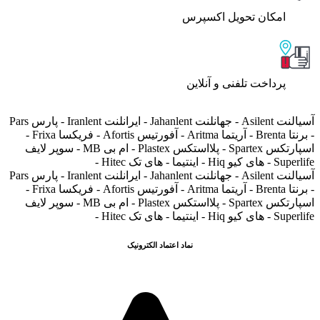
اﻣﮑﺎن ﺗﺤﻮﯾﻞ اﮐﺴﭙﺮس
پرداخت تلفنی و آنلاین
آسیالنت Asilent - جهانلنت Jahanlent - ایرانلنت Iranlent - پارس Pars
- برنتا Brenta - آریتما Aritma - آفورتیس Afortis - فریکسا Frixa -
اسپارتکس Spartex - پلااستکس Plastex - ام بی MB - سوپر لایف
Superlife - های کیو Hiq - اینتیما - های تک Hitec -
آسیالنت Asilent - جهانلنت Jahanlent - ایرانلنت Iranlent - پارس Pars
- برنتا Brenta - آریتما Aritma - آفورتیس Afortis - فریکسا Frixa -
اسپارتکس Spartex - پلااستکس Plastex - ام بی MB - سوپر لایف
Superlife - های کیو Hiq - اینتیما - های تک Hitec -
نماد اعتماد الکترونیک