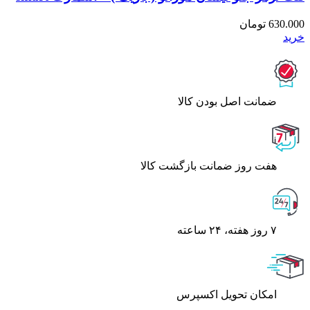
630.000
تومان
خرید
ﺿﻤﺎﻧﺖ اﺻﻞ ﺑﻮدن ﮐﺎﻟﺎ
هفت روز ضمانت بازگشت کالا
۷ روز ﻫﻔﺘﻪ، ۲۴ ﺳﺎﻋﺘﻪ
اﻣﮑﺎن ﺗﺤﻮﯾﻞ اﮐﺴﭙﺮس