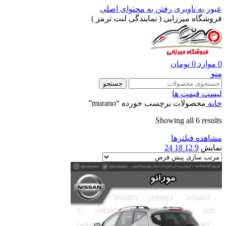
عبور به ناوبری
رفتن به محتوای اصلی
فروشگاه میرزایی ( نمایندگی لنت ترمز )
0
موارد
0
تومان
منو
جستجو
لیست قیمت ها
خانه
محصولات برچسب خورده “murano”
Showing all 6 results
مشاهده فیلترها
نمایش
9
12
18
24