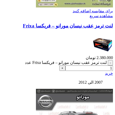
برای مقایسه اضافه کنید
مشاهده سریع
لنت ترمز عقب نیسان مورانو – فریکسا Frixa
2.380.000
تومان
لنت ترمز عقب نیسان مورانو – فریکسا Frixa عدد
خرید
2007 الی 2012