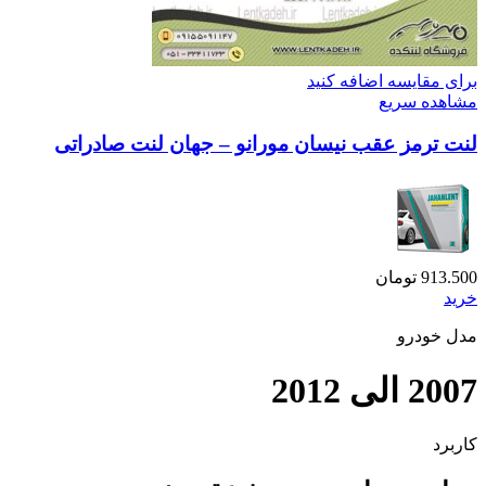
برای مقایسه اضافه کنید
مشاهده سریع
لنت ترمز عقب نیسان مورانو – جهان لنت صادراتی
913.500
تومان
خرید
مدل خودرو
2007 الی 2012
کاربرد