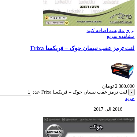
برای مقایسه اضافه کنید
مشاهده سریع
لنت ترمز عقب نیسان جوک – فریکسا Frixa
2.380.000
تومان
لنت ترمز عقب نیسان جوک – فریکسا Frixa عدد
خرید
2016 الی 2017