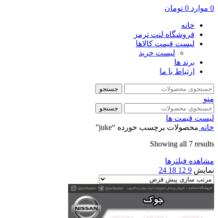
0
موارد
0
تومان
خانه
فروشگاه لنت ترمز
لیست قیمت کالاها
لیست خرید
برند ها
ارتباط با ما
جستجو
منو
جستجو
لیست قیمت ها
خانه
محصولات برچسب خورده “juke”
Showing all 7 results
مشاهده فیلترها
نمایش
9
12
18
24