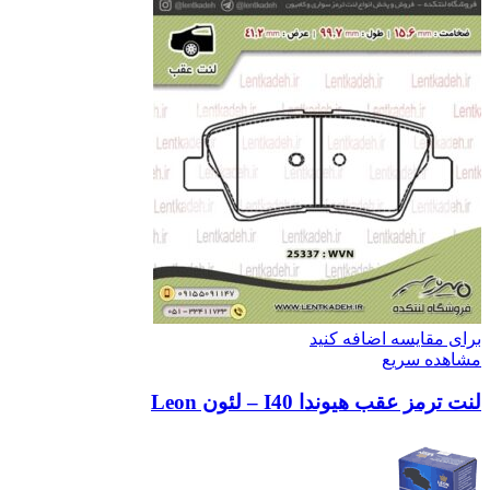
برای مقایسه اضافه کنید
مشاهده سریع
لنت ترمز عقب هیوندا I40 – لئون Leon