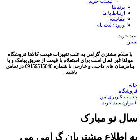
لیست خرید
برند ها
ارتباط با ما
مقایسه
ورود / ثبت نام
سبد خرید
بستن
با سلام مشتری گرامی به علت تغییرات قیمت کالاها فروشگاه
موقتا غیر فعال است برای استعلام با قیمت از طریق پیامک و یا
پیامرسان های داخلی و خارجی با شماره 09159515848 در تماس
باشید .
خانه
فروشگاه
حساب کاربری من
0
موارد
سبد خرید
سال نو مبارک
به اطلاع مشتریان گرامی می