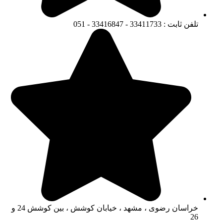
تلفن ثابت : 33411733 - 33416847 - 051
خراسان رضوی ، مشهد ، خیابان کوشش ، بین کوشش 24 و
26