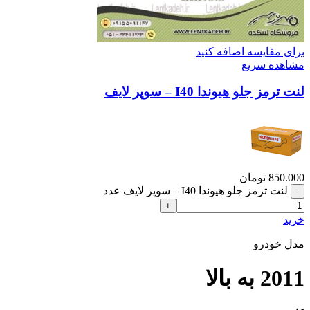
برای مقایسه اضافه کنید
مشاهده سریع
لنت ترمز جلو هیوندا I40 – سوپر لایف
850.000
تومان
لنت ترمز جلو هیوندا I40 – سوپر لایف عدد
خرید
مدل خودرو
2011 به بالا