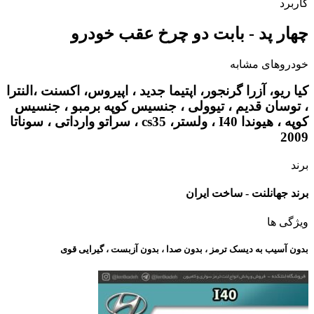
کاربرد
چهار پد - بابت دو چرخ عقب خودرو
خودروهای مشابه
کیا ریو، آزرا گرنجور، اپتیما جدید ، اپیروس، اکسنت ،النترا
، توسان قدیم ، تیوولی ، جنسیس کوپه برمبو ، جنسیس
کوپه ، هیوندا I40 ، ولستر، cs35 ، سراتو وارداتی ، سوناتا
2009
برند
برند جهانلنت - ساخت ایران
ویژگی ها
بدون آسیب به دیسک ترمز ، بدون صدا ، بدون آزبست ، گیرایی قوی​