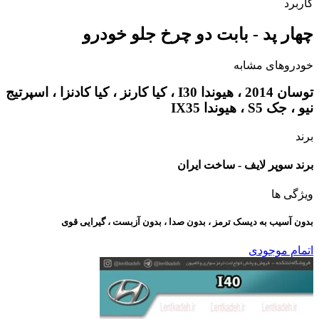
کاربرد
چهار پد - بابت دو چرخ جلو خودرو
خودروهای مشابه
توسان 2014 ، هیوندا I30 ، کیا کارنز ، کیا کادنزا ، اسپرتیج
نیو ، جک S5 ، هیوندا IX35
برند
برند سوپر لایف - ساخت ایران
ویژگی ها
بدون آسیب به دیسک ترمز ، بدون صدا ، بدون آزبست ، گیرایی قوی​
اتمام موجودی