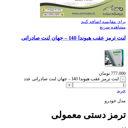
برای مقایسه اضافه کنید
مشاهده سریع
لنت ترمز عقب هیوندا I40 – جهان لنت صادراتی
777.000
تومان
لنت ترمز عقب هیوندا I40 – جهان لنت صادراتی عدد
خرید
مدل خودرو
ترمز دستی معمولی