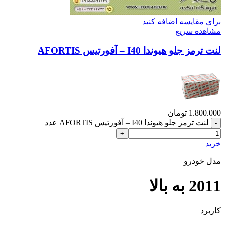
برای مقایسه اضافه کنید
مشاهده سریع
لنت ترمز جلو هیوندا I40 – آفورتیس AFORTIS
1.800.000
تومان
لنت ترمز جلو هیوندا I40 – آفورتیس AFORTIS عدد
خرید
مدل خودرو
2011 به بالا
کاربرد