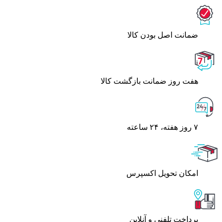
ﺿﻤﺎﻧﺖ اﺻﻞ ﺑﻮدن ﮐﺎﻟﺎ
هفت روز ضمانت بازگشت کالا
۷ روز ﻫﻔﺘﻪ، ۲۴ ﺳﺎﻋﺘﻪ
اﻣﮑﺎن ﺗﺤﻮﯾﻞ اﮐﺴﭙﺮس
پرداخت تلفنی و آنلاین