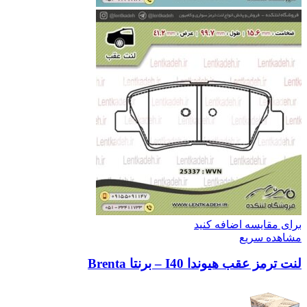
برای مقایسه اضافه کنید
مشاهده سریع
لنت ترمز عقب هیوندا I40 – برنتا Brenta