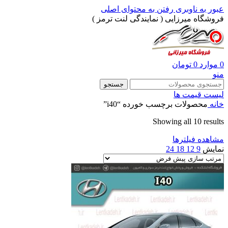
عبور به ناوبری
رفتن به محتوای اصلی
فروشگاه میرزایی ( نمایندگی لنت ترمز )
0
موارد
0
تومان
منو
جستجو
لیست قیمت ها
خانه
محصولات برچسب خورده “i40”
Showing all 10 results
مشاهده فیلترها
نمایش
9
12
18
24