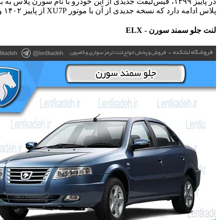
پلاس ادامه دارد که نسخه جدیدی از آن با موتور XU7P از پاییز ۱۴۰۲ وارد بازار شده است.
لنت جلو سمند سورن - ELX