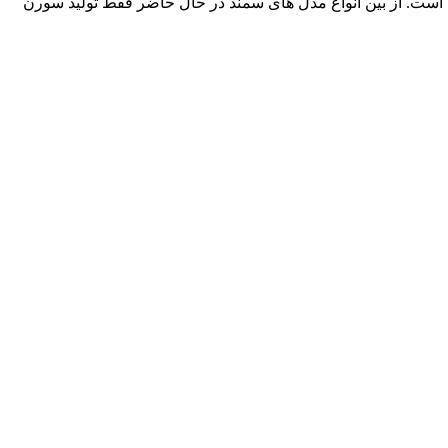
این خودرو با نام سورن پلاس به بازار آمد که در حقیقت همان سورن ELX با موتور یورو ۵ و کروز کنترل است. از بین انواع مدل های سمند در حال حاضر فقط تولید سورن