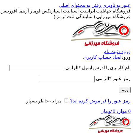
عبور به ناوبری
رفتن به محتوای اصلی
فروشگاه جهانلنت ایرانلنت آسیالنت اسپارتکس لومار آریتما آفورتیس پ
فروشگاه میرزایی ( نمایندگی لنت ترمز )
ورود / ثبت نام
ورود
ایجاد حساب کاربری
نام کاربری یا آدرس ایمیل
*
الزامی
رمز عبور
*
الزامی
ورود
رمز عبور را فراموش کرده اید؟
مرا به خاطر بسپار
0
موارد
0
تومان