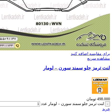
برای مقایسه اضافه کنید
مشاهده سریع
لنت ترمز جلو سمند سورن – لومار
498.000
تومان
لنت ترمز جلو سمند سورن – لومار عدد
خرید