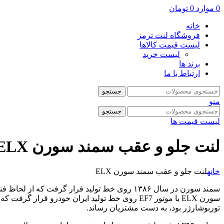
0
موارد
0
تومان
خانه
فروشگاه لنت ترمز
لیست قیمت کالاها
لیست خرید
برند ها
ارتباط با ما
جستجو
منو
جستجو
لیست قیمت ها
لنت جلو و عقب سمند سورن ELX
خانه
لنت جلو و عقب سمند سورن ELX
توربوشارژر بود، به دست مشتریان رساند.