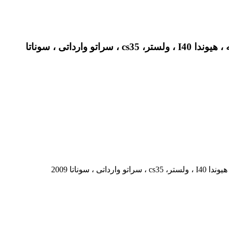
کیا ریو، آزرا گرنجور، اپتیما جدید ، اپیروس، اکسنت ،النترا ، توسان قدیم ، تیوولی ، جنسیس کوپه برمبو ، جنسیس کوپه ، هیوندا I40 ، ولستر، cs35 ، سراتو وارداتی ، سوناتا
ناتا 2009