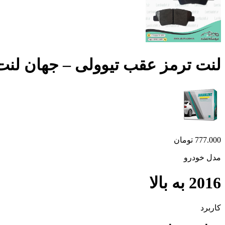
لنت ترمز عقب تیوولی – جهان لنت
777.000
تومان
مدل خودرو
2016 به بالا
کاربرد