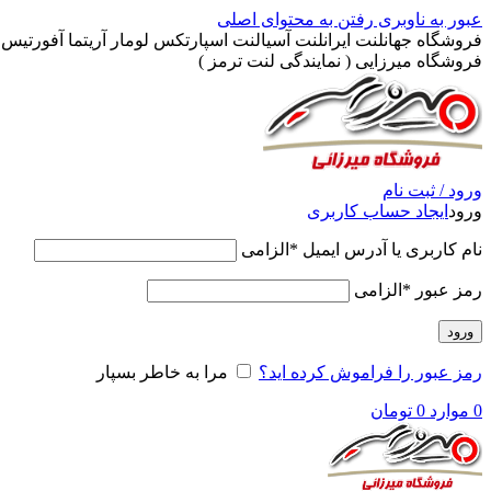
عبور به ناوبری
رفتن به محتوای اصلی
فروشگاه جهانلنت ایرانلنت آسیالنت اسپارتکس لومار آریتما آفورتیس پ
فروشگاه میرزایی ( نمایندگی لنت ترمز )
ورود / ثبت نام
ورود
ایجاد حساب کاربری
نام کاربری یا آدرس ایمیل
*
الزامی
رمز عبور
*
الزامی
ورود
رمز عبور را فراموش کرده اید؟
مرا به خاطر بسپار
0
موارد
0
تومان