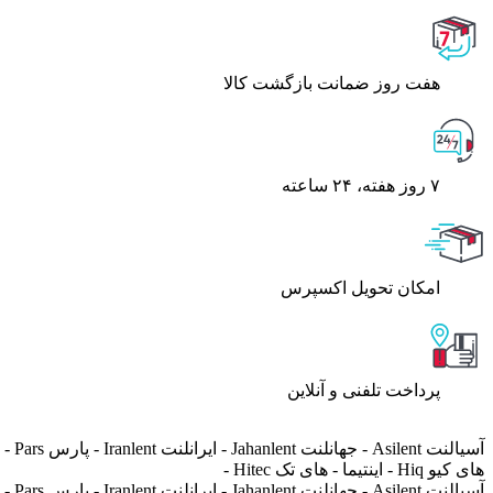
هفت روز ضمانت بازگشت کالا
۷ روز ﻫﻔﺘﻪ، ۲۴ ﺳﺎﻋﺘﻪ
اﻣﮑﺎن ﺗﺤﻮﯾﻞ اﮐﺴﭙﺮس
پرداخت تلفنی و آنلاین
های کیو Hiq - اینتیما - های تک Hitec -