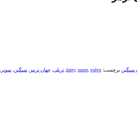
 سنگین
برچسب:
volvo
,
suoer
,
lorry
,
تریلی
,
جهان ترمز
,
سنگین
,
سوپر
,