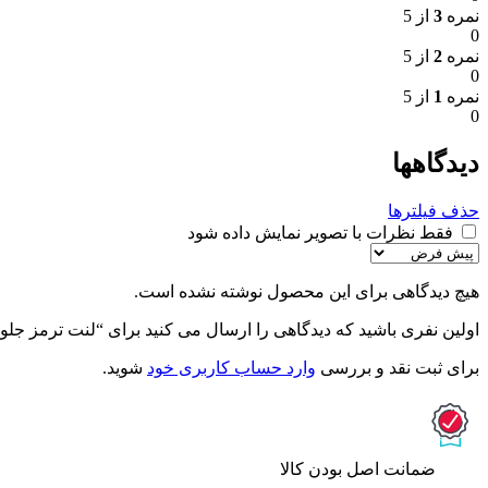
نمره
3
از 5
0
نمره
2
از 5
0
نمره
1
از 5
0
دیدگاهها
حذف فیلترها
فقط نظرات با تصویر نمایش داده شود
هیچ دیدگاهی برای این محصول نوشته نشده است.
اولین نفری باشید که دیدگاهی را ارسال می کنید برای “لنت ترمز جل
برای ثبت نقد و بررسی
وارد حساب کاربری خود
شوید.
ﺿﻤﺎﻧﺖ اﺻﻞ ﺑﻮدن ﮐﺎﻟﺎ