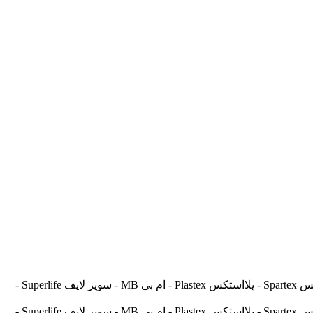
آسیالنت Asilent - جهانلنت Jahanlent - ایرانلنت Iranlent - پارس Pars - برنتا Brenta - آریتما Aritma - آفورتیس Afortis - فریکسا Frixa - اسپارتکس Spartex - پلااستکس Plastex - ام بی MB - سوپر لایف Superlife -
آسیالنت Asilent - جهانلنت Jahanlent - ایرانلنت Iranlent - پارس Pars - برنتا Brenta - آریتما Aritma - آفورتیس Afortis - فریکسا Frixa - اسپارتکس Spartex - پلااستکس Plastex - ام بی MB - سوپر لایف Superlife -