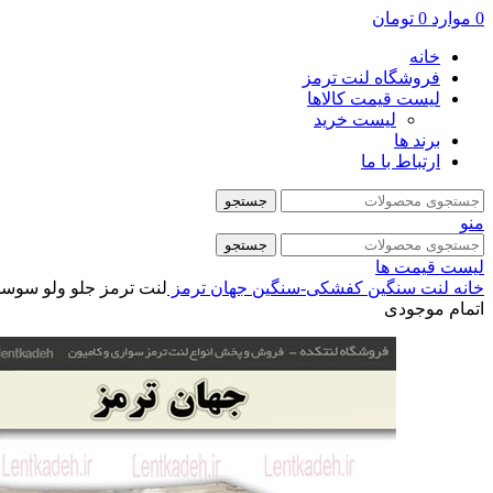
0
موارد
0
تومان
خانه
فروشگاه لنت ترمز
لیست قیمت کالاها
لیست خرید
برند ها
ارتباط با ما
جستجو
منو
جستجو
لیست قیمت ها
خانه
لنت سنگین
کفشکی-سنگین
جهان ترمز
لنت ترمز جلو ولو سوس
اتمام موجودی