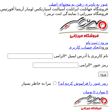
عبور به ناوبری
رفتن به محتوای اصلی
فروشگاه جهانلنت ایرانلنت آسیالنت اسپارتکس لومار آریتما آفورتیس پ
فروشگاه میرزایی ( نمایندگی لنت ترمز )
ورود / ثبت نام
ورود
ایجاد حساب کاربری
نام کاربری یا آدرس ایمیل
*
الزامی
رمز عبور
*
الزامی
ورود
رمز عبور را فراموش کرده اید؟
مرا به خاطر بسپار
0
موارد
0
تومان