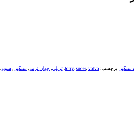
 سنگین
برچسب:
volvo
,
suoer
,
lorry
,
تریلی
,
جهان ترمز
,
سنگین
,
سوپر
,