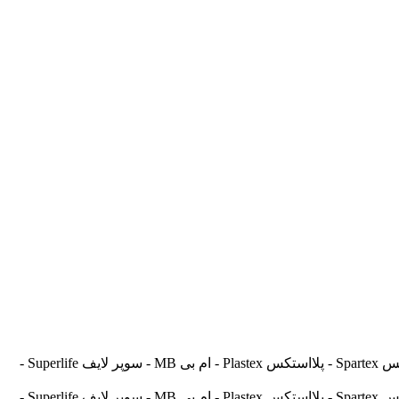
آسیالنت Asilent - جهانلنت Jahanlent - ایرانلنت Iranlent - پارس Pars - برنتا Brenta - آریتما Aritma - آفورتیس Afortis - فریکسا Frixa - اسپارتکس Spartex - پلااستکس Plastex - ام بی MB - سوپر لایف Superlife -
آسیالنت Asilent - جهانلنت Jahanlent - ایرانلنت Iranlent - پارس Pars - برنتا Brenta - آریتما Aritma - آفورتیس Afortis - فریکسا Frixa - اسپارتکس Spartex - پلااستکس Plastex - ام بی MB - سوپر لایف Superlife -