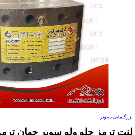
بزرگنمایی تصویر
لنت ترمز جلو ولو سوپر جهان ترمز