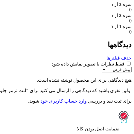
نمره
3
از 5
0
نمره
2
از 5
0
نمره
1
از 5
0
دیدگاهها
حذف فیلترها
فقط نظرات با تصویر نمایش داده شود
هیچ دیدگاهی برای این محصول نوشته نشده است.
اولین نفری باشید که دیدگاهی را ارسال می کنید برای “لنت ترمز جلو
برای ثبت نقد و بررسی
وارد حساب کاربری خود
شوید.
ﺿﻤﺎﻧﺖ اﺻﻞ ﺑﻮدن ﮐﺎﻟﺎ