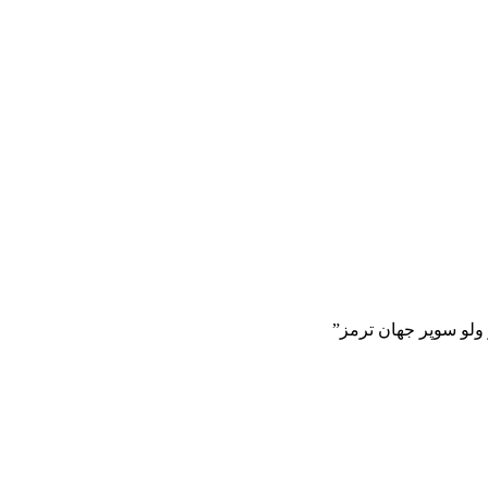
 ولو سوپر جهان ترمز”