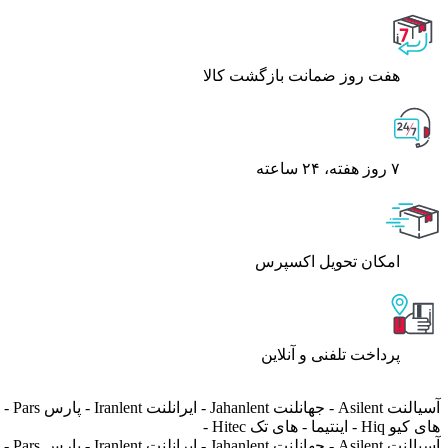
هفت روز ضمانت بازگشت کالا
۷ روز ﻫﻔﺘﻪ، ۲۴ ﺳﺎﻋﺘﻪ
اﻣﮑﺎن ﺗﺤﻮﯾﻞ اﮐﺴﭙﺮس
پرداخت تلفنی و آنلاین
های کیو Hiq - اینتیما - های تک Hitec -