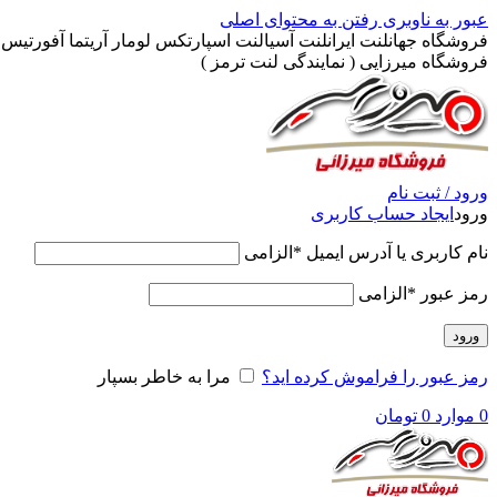
عبور به ناوبری
رفتن به محتوای اصلی
فروشگاه جهانلنت ایرانلنت آسیالنت اسپارتکس لومار آریتما آفورتیس پ
فروشگاه میرزایی ( نمایندگی لنت ترمز )
ورود / ثبت نام
ورود
ایجاد حساب کاربری
نام کاربری یا آدرس ایمیل
*
الزامی
رمز عبور
*
الزامی
ورود
رمز عبور را فراموش کرده اید؟
مرا به خاطر بسپار
0
موارد
0
تومان