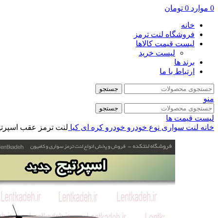
0
موارد
0
تومان
خانه
فروشگاه لنت ترمز
لیست قیمت کالاها
لیست خرید
برند ها
ارتباط با ما
جستجو
منو
جستجو
لیست قیمت ها
خانه
لنت سواری
نوع خودرو
خودرو کره ای
کیا
لنت ترمز عقب اسپرتیج جدی