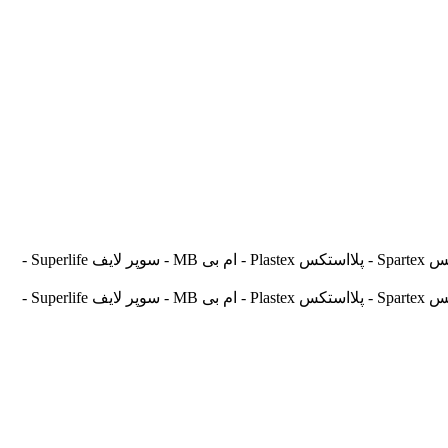
آسیالنت Asilent - جهانلنت Jahanlent - ایرانلنت Iranlent - پارس Pars - برنتا Brenta - آریتما Aritma - آفورتیس Afortis - فریکسا Frixa - اسپارتکس Spartex - پلااستکس Plastex - ام بی MB - سوپر لایف Superlife -
آسیالنت Asilent - جهانلنت Jahanlent - ایرانلنت Iranlent - پارس Pars - برنتا Brenta - آریتما Aritma - آفورتیس Afortis - فریکسا Frixa - اسپارتکس Spartex - پلااستکس Plastex - ام بی MB - سوپر لایف Superlife -