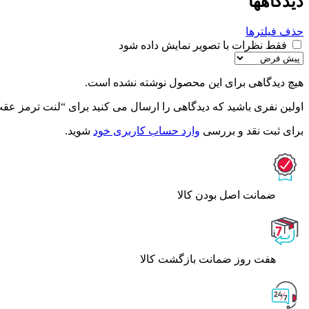
دیدگاهها
حذف فیلترها
فقط نظرات با تصویر نمایش داده شود
هیچ دیدگاهی برای این محصول نوشته نشده است.
اولین نفری باشید که دیدگاهی را ارسال می کنید برای “لنت ترمز عقب اسپرتی
برای ثبت نقد و بررسی
وارد حساب کاربری خود
شوید.
ﺿﻤﺎﻧﺖ اﺻﻞ ﺑﻮدن ﮐﺎﻟﺎ
هفت روز ضمانت بازگشت کالا