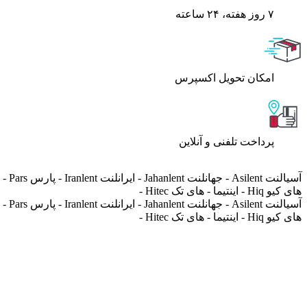
۷ روز ﻫﻔﺘﻪ، ۲۴ ﺳﺎﻋﺘﻪ
اﻣﮑﺎن ﺗﺤﻮﯾﻞ اﮐﺴﭙﺮس
پرداخت تلفنی و آنلاین
های کیو Hiq - اینتیما - های تک Hitec -
های کیو Hiq - اینتیما - های تک Hitec -