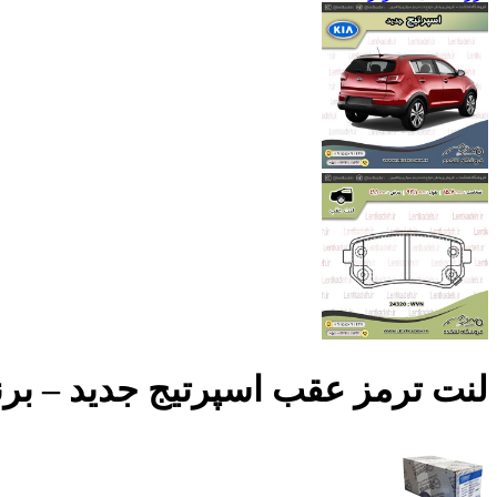
لنت ترمز عقب اسپرتیج جدید – برنتا enta