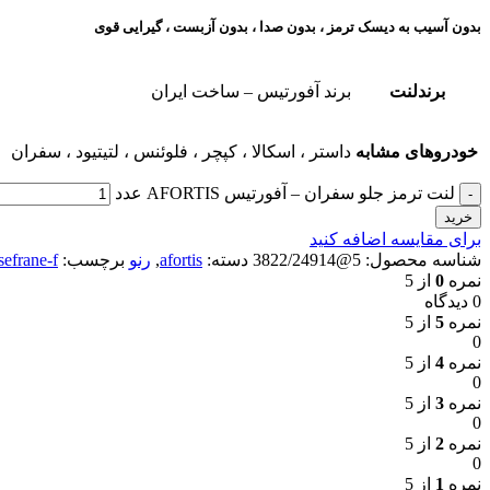
بدون آسیب به دیسک ترمز ، بدون صدا ، بدون آزبست ، گیرایی قوی​
برندلنت
برند آفورتیس – ساخت ایران
خودروهای مشابه
داستر ، اسکالا ، کپچر ، فلوئنس ، لتیتیود ، سفران
لنت ترمز جلو سفران – آفورتیس AFORTIS عدد
خرید
برای مقایسه اضافه کنید
شناسه محصول:
5@3822/24914
دسته:
afortis
,
رنو
برچسب:
sefrane-f
نمره
0
از 5
0 دیدگاه
نمره
5
از 5
0
نمره
4
از 5
0
نمره
3
از 5
0
نمره
2
از 5
0
نمره
1
از 5