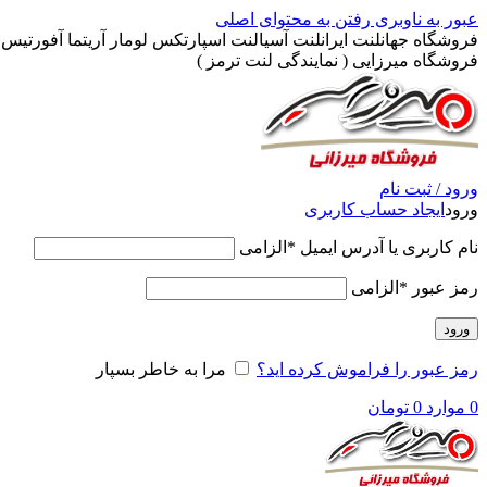
عبور به ناوبری
رفتن به محتوای اصلی
فروشگاه جهانلنت ایرانلنت آسیالنت اسپارتکس لومار آریتما آفورتیس پ
فروشگاه میرزایی ( نمایندگی لنت ترمز )
ورود / ثبت نام
ورود
ایجاد حساب کاربری
نام کاربری یا آدرس ایمیل
*
الزامی
رمز عبور
*
الزامی
ورود
رمز عبور را فراموش کرده اید؟
مرا به خاطر بسپار
0
موارد
0
تومان