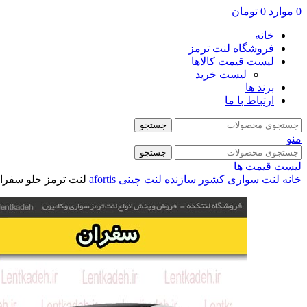
0
موارد
0
تومان
خانه
فروشگاه لنت ترمز
لیست قیمت کالاها
لیست خرید
برند ها
ارتباط با ما
جستجو
منو
جستجو
لیست قیمت ها
خانه
لنت سواری
کشور سازنده
لنت چینی
afortis
لنت ترمز جلو سفران – آ