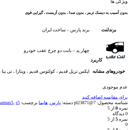
ویژگی ها
بدون آسیب به دیسک ترمز ، بدون صدا ، بدون آزبست ، گیرایی قوی​
برندلنت
برند پارس – ساخت ایران
چهار پد – بابت دو چرخ عقب خودرو
کاربرد
خودروهای مشابه
ایکس تریل قدیم ، کولئوس قدیم ، ویتارا ، تی ینا ، ج
عدم موجودی
برای مقایسه اضافه کنید
شناسه محصول:
7@pl23871
دسته:
پارس
,
هایما
برچسب:
s5
,
haimas5
نمره
0
از 5
0 دیدگاه
نمره
5
از 5
0
نمره
4
از 5