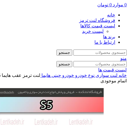
0
موارد
0
تومان
خانه
فروشگاه لنت ترمز
لیست قیمت کالاها
لیست خرید
برند ها
ارتباط با ما
جستجو
منو
جستجو
لیست قیمت ها
خانه
لنت سواری
نوع خودرو
خودرو چینی
هایما
لنت ترمز عقب هایما s5 – پارس
اتمام موجودی