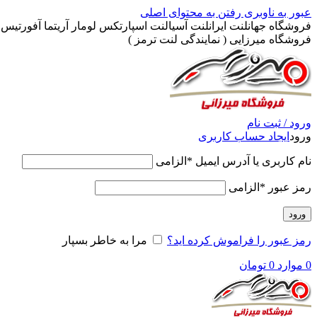
عبور به ناوبری
رفتن به محتوای اصلی
فروشگاه جهانلنت ایرانلنت آسیالنت اسپارتکس لومار آریتما آفورتیس پ
فروشگاه میرزایی ( نمایندگی لنت ترمز )
ورود / ثبت نام
ورود
ایجاد حساب کاربری
نام کاربری یا آدرس ایمیل
*
الزامی
رمز عبور
*
الزامی
ورود
رمز عبور را فراموش کرده اید؟
مرا به خاطر بسپار
0
موارد
0
تومان