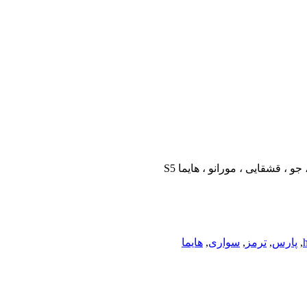
و ، قشقایی ، مورانو ، هایما S5
,
پارس
,
ترمز
,
سواری
,
هایما