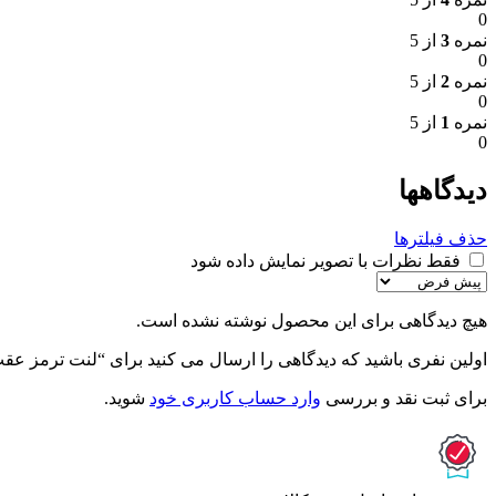
0
نمره
3
از 5
0
نمره
2
از 5
0
نمره
1
از 5
0
دیدگاهها
حذف فیلترها
فقط نظرات با تصویر نمایش داده شود
هیچ دیدگاهی برای این محصول نوشته نشده است.
اولین نفری باشید که دیدگاهی را ارسال می کنید برای “لنت ترمز عقب هایما s5
برای ثبت نقد و بررسی
وارد حساب کاربری خود
شوید.