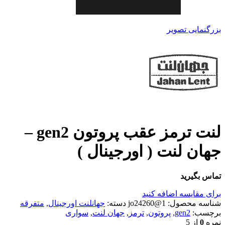
بزرگنمایی تصویر
لنت ترمز عقب پروتون gen2 –
جهان لنت ( اورجینال )
تماس بگیرید
برای مقایسه اضافه کنید
شناسه محصول:
1@jo24260
دسته:
جهانلنت اورجینال
,
متفرقه
برچسب:
gen2
,
پروتون
,
ترمز
,
جهان لنت
,
سواری
نمره
0
از 5