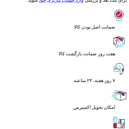
برای ثبت نقد و بررسی
وارد حساب کاربری خود
شوید.
ﺿﻤﺎﻧﺖ اﺻﻞ ﺑﻮدن ﮐﺎﻟﺎ
هفت روز ضمانت بازگشت کالا
۷ روز ﻫﻔﺘﻪ، ۲۴ ﺳﺎﻋﺘﻪ
اﻣﮑﺎن ﺗﺤﻮﯾﻞ اﮐﺴﭙﺮس