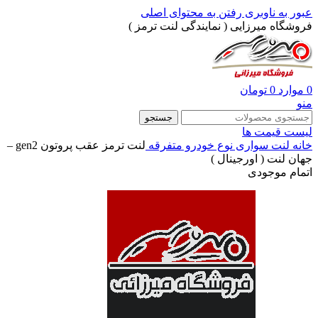
عبور به ناوبری
رفتن به محتوای اصلی
فروشگاه میرزایی ( نمایندگی لنت ترمز )
0
موارد
0
تومان
منو
جستجو
لیست قیمت ها
خانه
لنت سواری
نوع خودرو
متفرقه
لنت ترمز عقب پروتون gen2 –
جهان لنت ( اورجینال )
اتمام موجودی