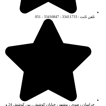
تلفن ثابت : 33411733 - 33416847 - 051
خراسان رضوی ، مشهد ، خیابان کوشش ، بین کوشش 24 و