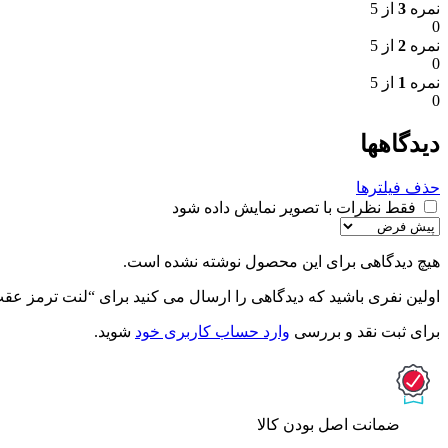
نمره
3
از 5
0
نمره
2
از 5
0
نمره
1
از 5
0
دیدگاهها
حذف فیلترها
فقط نظرات با تصویر نمایش داده شود
هیچ دیدگاهی برای این محصول نوشته نشده است.
اولین نفری باشید که دیدگاهی را ارسال می کنید برای “لنت ترمز عقب نیسان جدید بدون 
برای ثبت نقد و بررسی
وارد حساب کاربری خود
شوید.
ﺿﻤﺎﻧﺖ اﺻﻞ ﺑﻮدن ﮐﺎﻟﺎ