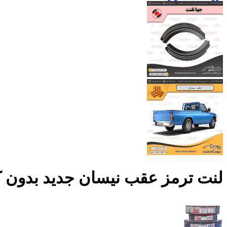
لنت ترمز عقب نیسان جدید بدون کفشک (7 میل) بی سوراخ