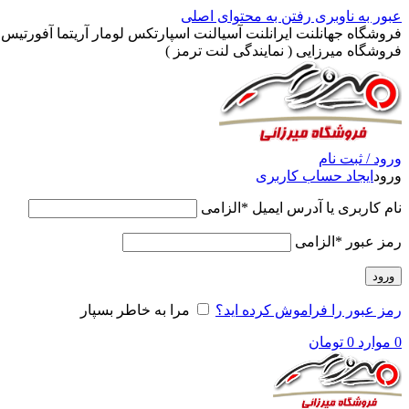
عبور به ناوبری
رفتن به محتوای اصلی
فروشگاه جهانلنت ایرانلنت آسیالنت اسپارتکس لومار آریتما آفورتیس پ
فروشگاه میرزایی ( نمایندگی لنت ترمز )
ورود / ثبت نام
ورود
ایجاد حساب کاربری
نام کاربری یا آدرس ایمیل
*
الزامی
رمز عبور
*
الزامی
ورود
رمز عبور را فراموش کرده اید؟
مرا به خاطر بسپار
0
موارد
0
تومان