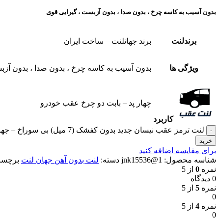
بدون آسیب به کاسه چرخ ، بدون صدا ، بدون آزبست ، گیرایی قوی​
برندلنت
برند جهانلنت – ساخت ایران
ویژگی ها
بدون آسیب به کاسه چرخ ، بدون صدا ، بدون آزبس
چهار پد – بابت دو چرخ عقب خودرو
کاربرد
لنت ترمز عقب نیسان جدید بدون کفشک (7 میل) بی سوراخ – جهان لنت عدد
خرید
برای مقایسه اضافه کنید
شناسه محصول:
1@jnk15536
دسته:
لنت بدون آهن جهان لنت
برچسب
نمره
0
از 5
0 دیدگاه
نمره
5
از 5
0
نمره
4
از 5
0