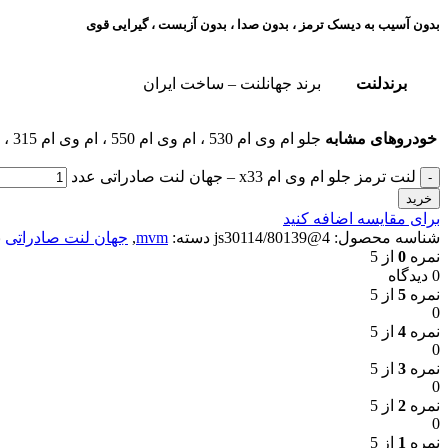
بدون آسیب به دیسک ترمز ، بدون صدا ، بدون آزبست ، گیرایی قوی​
برندلنت
برند جهانلنت – ساخت ایران
خودروهای مشابه
جلو ام وی ام 530 ، ام وی ام 550 ، ام وی ام 315 ، ام وی امX22 ، ام وی ام X33 ، لیفان X60 ، آریزو 5 ، چری کویین ویانا
لنت ترمز جلو ام وی ام x33 – جهان لنت صادراتی عدد
خرید
برای مقایسه اضافه کنید
شناسه محصول:
4@80139/js30114
دسته:
mvm
,
جهان لنت صادراتی
ب
نمره
0
از 5
0 دیدگاه
نمره
5
از 5
0
نمره
4
از 5
0
نمره
3
از 5
0
نمره
2
از 5
0
نمره
1
از 5