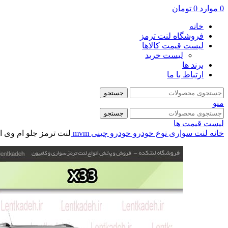
0
موارد
0
تومان
خانه
فروشگاه لنت ترمز
لیست قیمت کالاها
لیست خرید
برند ها
ارتباط با ما
جستجو
منو
جستجو
لیست قیمت ها
خانه
لنت سواری
نوع خودرو
خودرو چینی
mvm
لنت ترمز جلو ام وی ام x33 – جهان لنت صاد