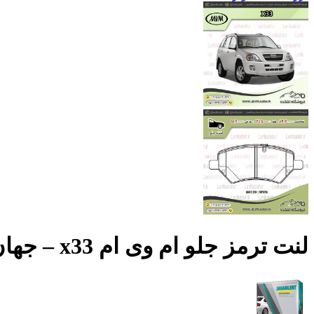
لنت ترمز جلو ام وی ام x33 – جهان لنت صادراتی