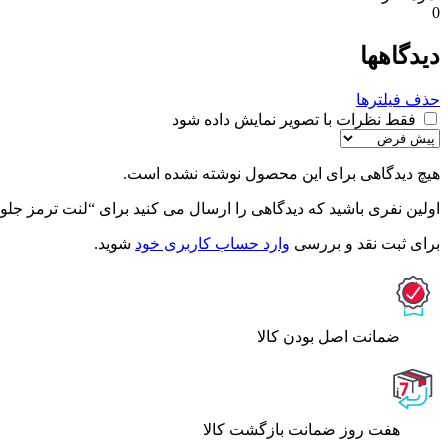
0
دیدگاهها
حذف فیلترها
فقط نظرات با تصویر نمایش داده شود
هیچ دیدگاهی برای این محصول نوشته نشده است.
اولین نفری باشید که دیدگاهی را ارسال می کنید برای “لنت ترمز جلو ام وی ام x33 – جهان 
برای ثبت نقد و بررسی
وارد حساب کاربری خود
شوید.
ﺿﻤﺎﻧﺖ اﺻﻞ ﺑﻮدن ﮐﺎﻟﺎ
هفت روز ضمانت بازگشت کالا