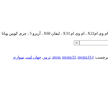
رچسب:
mvmx33-f
,
mvmx33
,
mvm
,
ترمز
,
جهان لنت
,
سواری