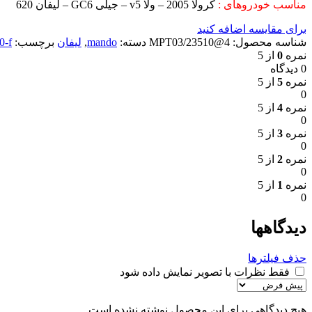
مناسب خودروهای :
کرولا 2005 – ولا v5 – جیلی GC6 – لیفان 620
برای مقایسه اضافه کنید
شناسه محصول:
4@MPT03/23510
دسته:
mando
,
لیفان
برچسب:
0-f
نمره
0
از 5
0 دیدگاه
نمره
5
از 5
0
نمره
4
از 5
0
نمره
3
از 5
0
نمره
2
از 5
0
نمره
1
از 5
0
دیدگاهها
حذف فیلترها
فقط نظرات با تصویر نمایش داده شود
هیچ دیدگاهی برای این محصول نوشته نشده است.