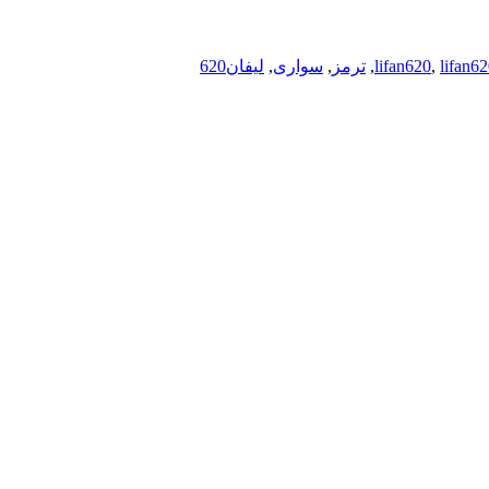
lifan62
,
lifan620
,
ترمز
,
سواری
,
لیفان620