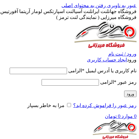
عبور به ناوبری
رفتن به محتوای اصلی
فروشگاه جهانلنت ایرانلنت آسیالنت اسپارتکس لومار آریتما آفورتیس پ
فروشگاه میرزایی ( نمایندگی لنت ترمز )
ورود / ثبت نام
ورود
ایجاد حساب کاربری
نام کاربری یا آدرس ایمیل
*
الزامی
رمز عبور
*
الزامی
ورود
رمز عبور را فراموش کرده اید؟
مرا به خاطر بسپار
0
موارد
0
تومان