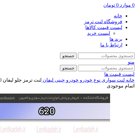
0
موارد
0
تومان
خانه
فروشگاه لنت ترمز
لیست قیمت کالاها
لیست خرید
برند ها
ارتباط با ما
جستجو
منو
جستجو
لیست قیمت ها
خانه
لنت سواری
نوع خودرو
خودرو چینی
لیفان
لنت ترمز جلو لیفان 620 – ماندو Mando
اتمام موجودی