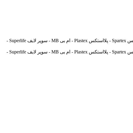
آسیالنت Asilent - جهانلنت Jahanlent - ایرانلنت Iranlent - پارس Pars - برنتا Brenta - آریتما Aritma - آفورتیس Afortis - فریکسا Frixa - اسپارتکس Spartex - پلااستکس Plastex - ام بی MB - سوپر لایف Superlife -
آسیالنت Asilent - جهانلنت Jahanlent - ایرانلنت Iranlent - پارس Pars - برنتا Brenta - آریتما Aritma - آفورتیس Afortis - فریکسا Frixa - اسپارتکس Spartex - پلااستکس Plastex - ام بی MB - سوپر لایف Superlife -