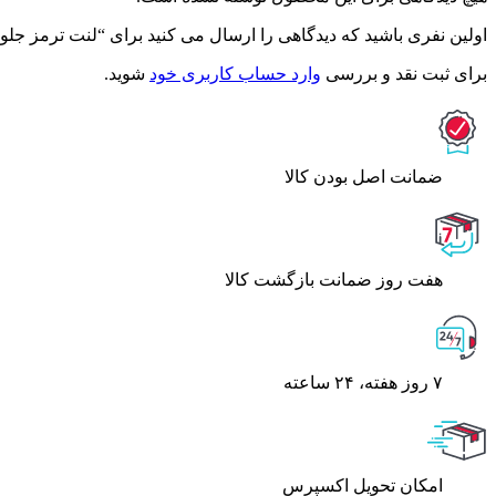
اولین نفری باشید که دیدگاهی را ارسال می کنید برای “لنت ترمز جلو لیفان 620 – ماندو
برای ثبت نقد و بررسی
وارد حساب کاربری خود
شوید.
ﺿﻤﺎﻧﺖ اﺻﻞ ﺑﻮدن ﮐﺎﻟﺎ
هفت روز ضمانت بازگشت کالا
۷ روز ﻫﻔﺘﻪ، ۲۴ ﺳﺎﻋﺘﻪ
اﻣﮑﺎن ﺗﺤﻮﯾﻞ اﮐﺴﭙﺮس