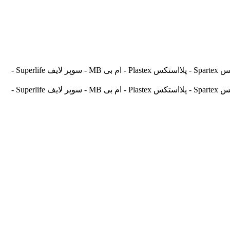
آسیالنت Asilent - جهانلنت Jahanlent - ایرانلنت Iranlent - پارس Pars - برنتا Brenta - آریتما Aritma - آفورتیس Afortis - فریکسا Frixa - اسپارتکس Spartex - پلااستکس Plastex - ام بی MB - سوپر لایف Superlife -
آسیالنت Asilent - جهانلنت Jahanlent - ایرانلنت Iranlent - پارس Pars - برنتا Brenta - آریتما Aritma - آفورتیس Afortis - فریکسا Frixa - اسپارتکس Spartex - پلااستکس Plastex - ام بی MB - سوپر لایف Superlife -