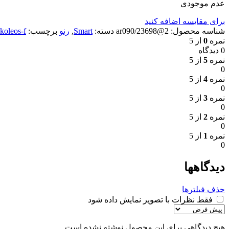
عدم موجودی
برای مقایسه اضافه کنید
شناسه محصول:
2@ar090/23698
دسته:
Smart
,
رنو
برچسب:
koleos-f
نمره
0
از 5
0 دیدگاه
نمره
5
از 5
0
نمره
4
از 5
0
نمره
3
از 5
0
نمره
2
از 5
0
نمره
1
از 5
0
دیدگاهها
حذف فیلترها
فقط نظرات با تصویر نمایش داده شود
هیچ دیدگاهی برای این محصول نوشته نشده است.