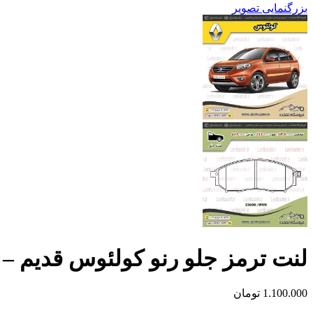
بزرگنمایی تصویر
لنت ترمز جلو رنو کولئوس قدیم – اسم
1.100.000
تومان