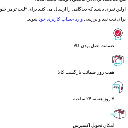
اولین نفری باشید که دیدگاهی را ارسال می کنید برای “لنت ترمز جلو رنو
برای ثبت نقد و بررسی
وارد حساب کاربری خود
شوید.
ﺿﻤﺎﻧﺖ اﺻﻞ ﺑﻮدن ﮐﺎﻟﺎ
هفت روز ضمانت بازگشت کالا
۷ روز ﻫﻔﺘﻪ، ۲۴ ﺳﺎﻋﺘﻪ
اﻣﮑﺎن ﺗﺤﻮﯾﻞ اﮐﺴﭙﺮس