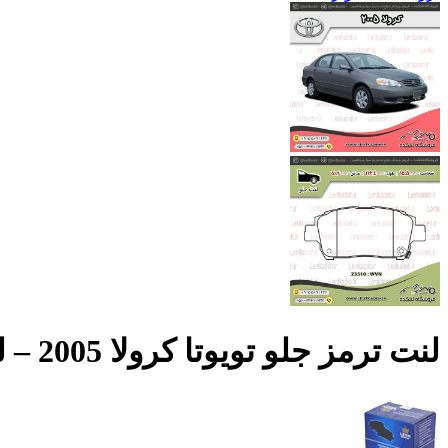
لنت ترمز جلو تویوتا کرولا 2005 – لئون leon