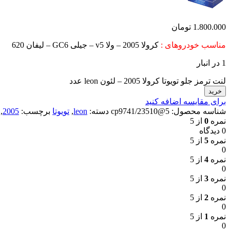
1.800.000
تومان
مناسب خودروهای :
کرولا 2005 – ولا v5 – جیلی GC6 – لیفان 620
1 در انبار
لنت ترمز جلو تویوتا کرولا 2005 – لئون leon عدد
خرید
برای مقایسه اضافه کنید
شناسه محصول:
5@cp9741/23510
دسته:
leon
,
تویوتا
برچسب:
2005
,
نمره
0
از 5
0 دیدگاه
نمره
5
از 5
0
نمره
4
از 5
0
نمره
3
از 5
0
نمره
2
از 5
0
نمره
1
از 5
0