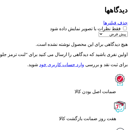
دیدگاهها
حذف فیلترها
فقط نظرات با تصویر نمایش داده شود
هیچ دیدگاهی برای این محصول نوشته نشده است.
اولین نفری باشید که دیدگاهی را ارسال می کنید برای “لنت ترمز جلو تویوتا کرولا 005
برای ثبت نقد و بررسی
وارد حساب کاربری خود
شوید.
ﺿﻤﺎﻧﺖ اﺻﻞ ﺑﻮدن ﮐﺎﻟﺎ
هفت روز ضمانت بازگشت کالا