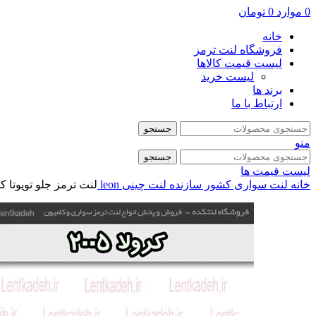
0
موارد
0
تومان
خانه
فروشگاه لنت ترمز
لیست قیمت کالاها
لیست خرید
برند ها
ارتباط با ما
جستجو
منو
جستجو
لیست قیمت ها
خانه
لنت سواری
کشور سازنده
لنت چینی
leon
لنت ترمز جلو تویوتا کرولا 2005 – لئ