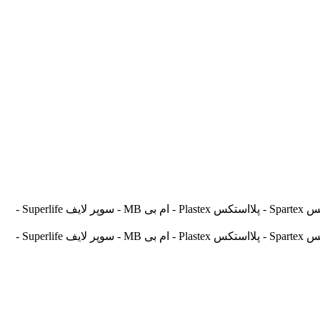
آسیالنت Asilent - جهانلنت Jahanlent - ایرانلنت Iranlent - پارس Pars - برنتا Brenta - آریتما Aritma - آفورتیس Afortis - فریکسا Frixa - اسپارتکس Spartex - پلااستکس Plastex - ام بی MB - سوپر لایف Superlife -
آسیالنت Asilent - جهانلنت Jahanlent - ایرانلنت Iranlent - پارس Pars - برنتا Brenta - آریتما Aritma - آفورتیس Afortis - فریکسا Frixa - اسپارتکس Spartex - پلااستکس Plastex - ام بی MB - سوپر لایف Superlife -