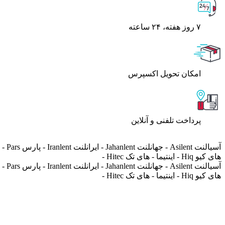
۷ روز ﻫﻔﺘﻪ، ۲۴ ﺳﺎﻋﺘﻪ
اﻣﮑﺎن ﺗﺤﻮﯾﻞ اﮐﺴﭙﺮس
پرداخت تلفنی و آنلاین
های کیو Hiq - اینتیما - های تک Hitec -
های کیو Hiq - اینتیما - های تک Hitec -