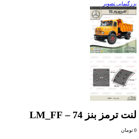
بزرگنمایی تصویر
لنت ترمز بنز 74 – LM_FF
0
تومان