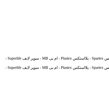
آسیالنت Asilent - جهانلنت Jahanlent - ایرانلنت Iranlent - پارس Pars - برنتا Brenta - آریتما Aritma - آفورتیس Afortis - فریکسا Frixa - اسپارتکس Spartex - پلااستکس Plastex - ام بی MB - سوپر لایف Superlife -
آسیالنت Asilent - جهانلنت Jahanlent - ایرانلنت Iranlent - پارس Pars - برنتا Brenta - آریتما Aritma - آفورتیس Afortis - فریکسا Frixa - اسپارتکس Spartex - پلااستکس Plastex - ام بی MB - سوپر لایف Superlife -