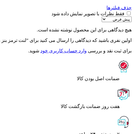
حذف فیلترها
فقط نظرات با تصویر نمایش داده شود
هیچ دیدگاهی برای این محصول نوشته نشده است.
اولین نفری باشید که دیدگاهی را ارسال می کنید برای “لنت ترمز بنز 74 – LM_FF”
برای ثبت نقد و بررسی
وارد حساب کاربری خود
شوید.
ﺿﻤﺎﻧﺖ اﺻﻞ ﺑﻮدن ﮐﺎﻟﺎ
هفت روز ضمانت بازگشت کالا