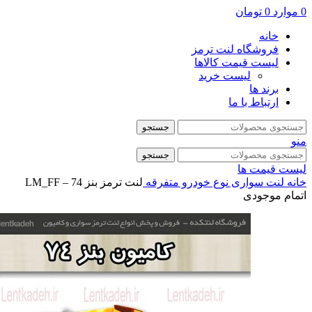
0
موارد
0
تومان
خانه
فروشگاه لنت ترمز
لیست قیمت کالاها
لیست خرید
برند ها
ارتباط با ما
جستجو
منو
جستجو
لیست قیمت ها
خانه
لنت سواری
نوع خودرو
متفرقه
لنت ترمز بنز 74 – LM_FF
اتمام موجودی