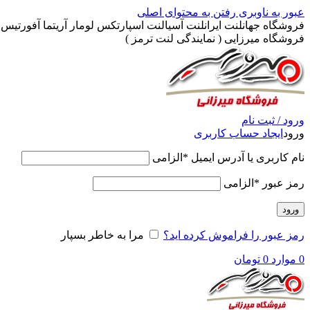
عبور به ناوبری
رفتن به محتوای اصلی
فروشگاه جهانلنت ایرانلنت آسیالنت اسپارتکس لومار آریتما آفورتیس پ
فروشگاه میرزایی ( نمایندگی لنت ترمز )
ورود / ثبت نام
ورود
ایجاد حساب کاربری
نام کاربری یا آدرس ایمیل
*
الزامی
رمز عبور
*
الزامی
ورود
رمز عبور را فراموش کرده اید؟
مرا به خاطر بسپار
0
موارد
0
تومان