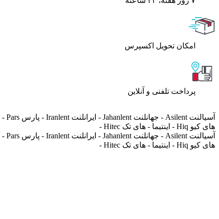
۷ روز ﻫﻔﺘﻪ، ۲۴ ﺳﺎﻋﺘﻪ
اﻣﮑﺎن ﺗﺤﻮﯾﻞ اﮐﺴﭙﺮس
پرداخت تلفنی و آنلاین
های کیو Hiq - اینتیما - های تک Hitec -
های کیو Hiq - اینتیما - های تک Hitec -