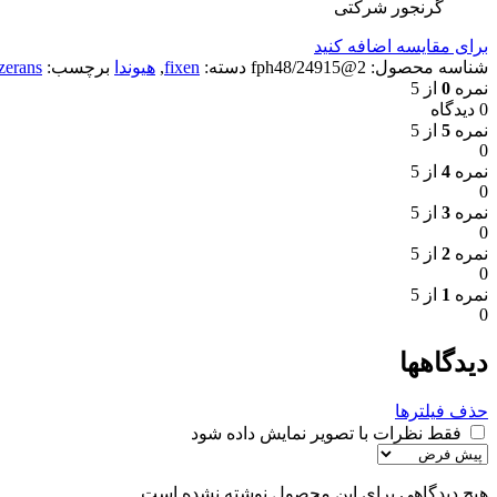
گرنجور شرکتی
برای مقایسه اضافه کنید
شناسه محصول:
2@24915/fph48
دسته:
fixen
,
هیوندا
برچسب:
zerans
نمره
0
از 5
0 دیدگاه
نمره
5
از 5
0
نمره
4
از 5
0
نمره
3
از 5
0
نمره
2
از 5
0
نمره
1
از 5
0
دیدگاهها
حذف فیلترها
فقط نظرات با تصویر نمایش داده شود
هیچ دیدگاهی برای این محصول نوشته نشده است.