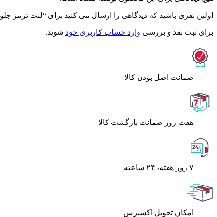
اولین نفری باشید که دیدگاهی را ارسال می کنید برای “لنت ترمز جلو آزر
برای ثبت نقد و بررسی
وارد حساب کاربری خود
شوید.
ﺿﻤﺎﻧﺖ اﺻﻞ ﺑﻮدن ﮐﺎﻟﺎ
هفت روز ضمانت بازگشت کالا
۷ روز ﻫﻔﺘﻪ، ۲۴ ﺳﺎﻋﺘﻪ
اﻣﮑﺎن ﺗﺤﻮﯾﻞ اﮐﺴﭙﺮس