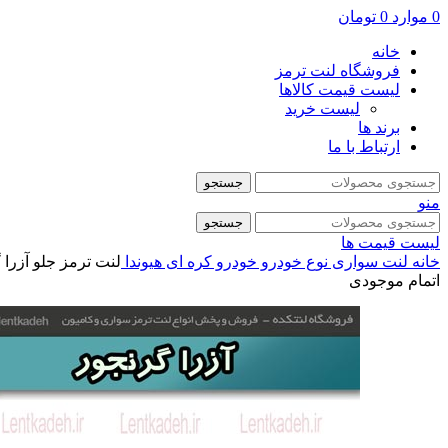
0
موارد
0
تومان
خانه
فروشگاه لنت ترمز
لیست قیمت کالاها
لیست خرید
برند ها
ارتباط با ما
جستجو
منو
جستجو
لیست قیمت ها
خانه
لنت سواری
نوع خودرو
خودرو کره ای
هیوندا
لنت ترمز جلو آزرا گ
اتمام موجودی