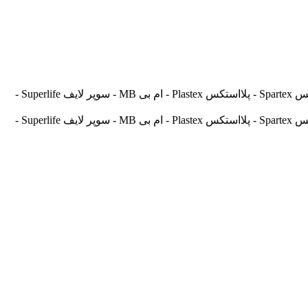
آسیالنت Asilent - جهانلنت Jahanlent - ایرانلنت Iranlent - پارس Pars - برنتا Brenta - آریتما Aritma - آفورتیس Afortis - فریکسا Frixa - اسپارتکس Spartex - پلااستکس Plastex - ام بی MB - سوپر لایف Superlife -
آسیالنت Asilent - جهانلنت Jahanlent - ایرانلنت Iranlent - پارس Pars - برنتا Brenta - آریتما Aritma - آفورتیس Afortis - فریکسا Frixa - اسپارتکس Spartex - پلااستکس Plastex - ام بی MB - سوپر لایف Superlife -