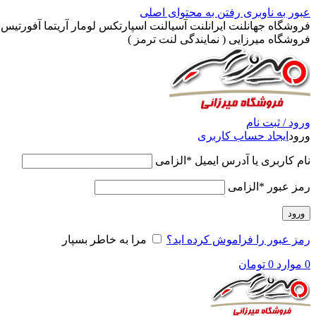
عبور به ناوبری
رفتن به محتوای اصلی
فروشگاه جهانلنت ایرانلنت آسیالنت اسپارتکس لومار آریتما آفورتیس پ
فروشگاه میرزایی ( نمایندگی لنت ترمز )
ورود / ثبت نام
ورود
ایجاد حساب کاربری
نام کاربری یا آدرس ایمیل
*
الزامی
رمز عبور
*
الزامی
ورود
رمز عبور را فراموش کرده اید؟
مرا به خاطر بسپار
0
موارد
0
تومان